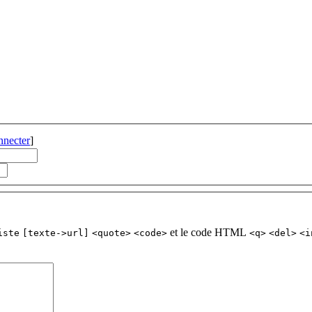
nnecter
]
et le code HTML
iste
[texte->url]
<quote>
<code>
<q>
<del>
<i