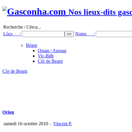
Nos lieux-dits gas
Recherche / Cèrca...
Lòcs :
Noms :
Béarn
Ossau / Aussau
Vic-Bilh
Còr de Bearn
Còr de Bearn
Orion
samedi 16 octobre 2010
-
Vincent P.