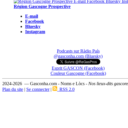
Région Gascogne Prospective
E-mail
Facebook
Bluesky
Instagram
Podcasts sur Ràdio País
@gasconha.com (Bluesky)
Esprit GASCON (Facebook)
Couleur Gascogne (Facebook)
2024-2026 — Gasconha.com - Noms e Lòcs -
Nos lieux-dits gascon
Plan du site
|
Se connecter
|
RSS 2.0