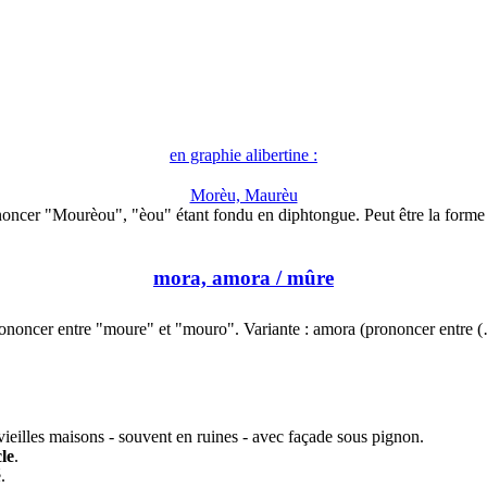
en graphie alibertine :
Morèu, Maurèu
oncer "Mourèou", "èou" étant fondu en diphtongue. Peut être la form
mora, amora
/ mûre
ononcer entre "moure" et "mouro". Variante : amora (prononcer entre 
 vieilles maisons - souvent en ruines - avec façade sous pignon.
le
.
.