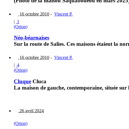
(Photo de la maison Saquabouéou en mars 2025
16 octobre 2010
-
Vincent P.
|
1
(Orion)
Néo-béarnaises
Sur la route de Salies. Ces maisons étaient la n
16 octobre 2010
-
Vincent P.
|
4
(Orion)
Cluque
Cluca
La maison de gauche, contemporaine, située sur l
26 avril 2024
(Orion)