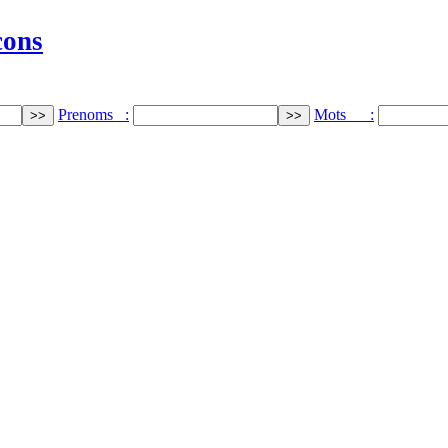
cons
Prenoms :
Mots :