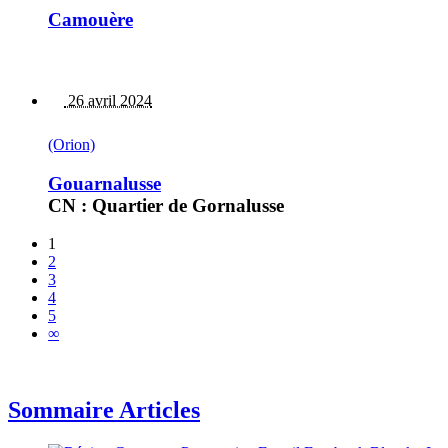
Camouère
26 avril 2024
(Orion)
Gouarnalusse
CN : Quartier de Gornalusse
1
2
3
4
5
∞
Sommaire Articles