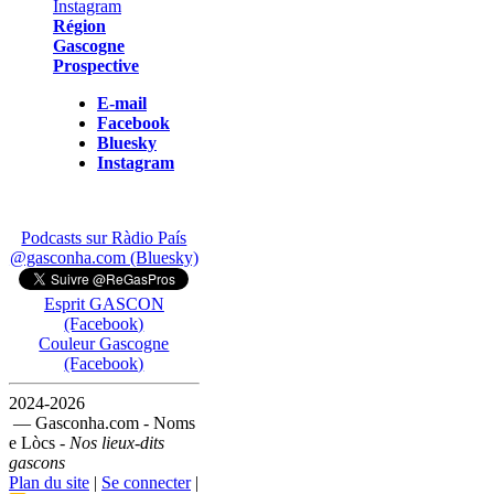
Région
Gascogne
Prospective
E-mail
Facebook
Bluesky
Instagram
Podcasts sur Ràdio País
@gasconha.com (Bluesky)
Esprit GASCON
(Facebook)
Couleur Gascogne
(Facebook)
2024-2026
— Gasconha.com - Noms
e Lòcs -
Nos lieux-dits
gascons
Plan du site
|
Se connecter
|