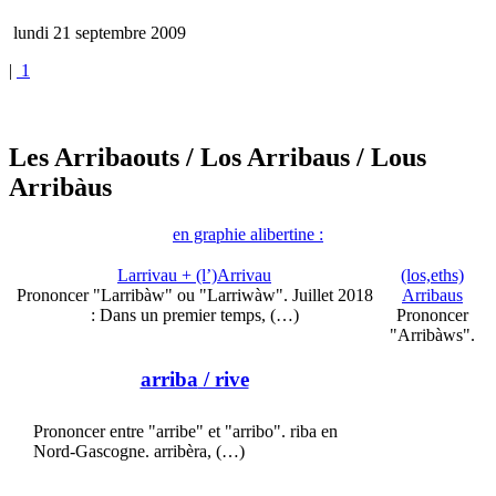
lundi 21 septembre 2009
|
1
Les Arribaouts
/ Los Arribaus
/ Lous
Arribàus
en graphie alibertine :
Larrivau + (l’)Arrivau
(los,eths)
Prononcer "Larribàw" ou "Larriwàw". Juillet 2018
Arribaus
: Dans un premier temps, (…)
Prononcer
"Arribàws".
arriba
/ rive
Prononcer entre "arribe" et "arribo". riba en
Nord-Gascogne. arribèra, (…)