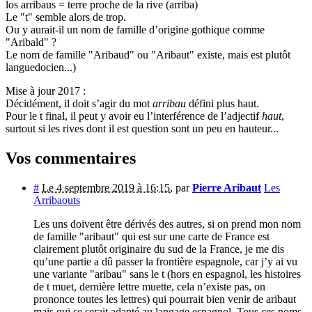
los arribaus = terre proche de la rive (arriba)
Le "t" semble alors de trop.
Ou y aurait-il un nom de famille d’origine gothique comme
"Aribald" ?
Le nom de famille "Aribaud" ou "Aribaut" existe, mais est plutôt
languedocien...)
Mise à jour 2017 :
Décidément, il doit s’agir du mot
arribau
défini plus haut.
Pour le t final, il peut y avoir eu l’interférence de l’adjectif
haut
,
surtout si les rives dont il est question sont un peu en hauteur...
Vos commentaires
#
Le 4 septembre 2019 à 16:15
,
par
Pierre Aribaut
Les
Arribaouts
Les uns doivent être dérivés des autres, si on prend mon nom
de famille "aribaut" qui est sur une carte de France est
clairement plutôt originaire du sud de la France, je me dis
qu’une partie a dû passer la frontière espagnole, car j’y ai vu
une variante "aribau" sans le t (hors en espagnol, les histoires
de t muet, dernière lettre muette, cela n’existe pas, on
prononce toutes les lettres) qui pourrait bien venir de aribaut
mais qui se serait adapté au langage espagnol. Tous ces noms