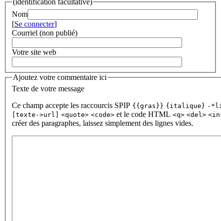
(identification facultative)
Nom
[
Se connecter
]
Courriel (non publié)
Votre site web
Ajoutez votre commentaire ici
Texte de votre message
Ce champ accepte les raccourcis SPIP
{{gras}}
{italique}
-*l
et le code HTML
[texte->url]
<quote>
<code>
<q>
<del>
<in
créer des paragraphes, laissez simplement des lignes vides.