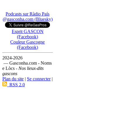
Podcasts sur Ràdio País
@gasconha.com (Bluesky)
Esprit GASCON
(Facebook)
Couleur Gascogne
(Facebook)
2024-2026
— Gasconha.com - Noms
e Lòcs -
Nos lieux-dits
gascons
Plan du site
|
Se connecter
|
RSS 2.0