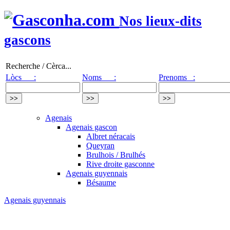
Nos lieux-dits
gascons
Recherche / Cèrca...
Lòcs :
Noms :
Prenoms :
Agenais
Agenais gascon
Albret néracais
Queyran
Brulhois / Brulhés
Rive droite gasconne
Agenais guyennais
Bésaume
Agenais guyennais