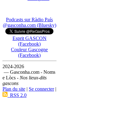
Podcasts sur Ràdio País
@gasconha.com (Bluesky)
Esprit GASCON
(Facebook)
Couleur Gascogne
(Facebook)
2024-2026
— Gasconha.com - Noms
e Lòcs -
Nos lieux-dits
gascons
Plan du site
|
Se connecter
|
RSS 2.0