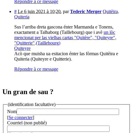
Répondre à ce message
#
Le 6 juin 2021 à 10:20
,
par
Tederic Merger
Quitèira,
Quiteria
Sus l’arriba dreta gascona énter Marmanda e Tonens,
exactament a Talhaborg (Taillebourg) que i avè
un lòc
mencionat per las vielhas cartas "Quitère", "Quiteyre",
"Quitterie"
.
(Taillebourg)
Quiteyre
Acò que muisha ua esitacion énter las fòrmas Quitèira e
Quiteria (Quiteyre e Quitterie).
Répondre à ce message
Un gran de sau ?
(identification facultative)
Nom
[
Se connecter
]
Courriel (non publié)