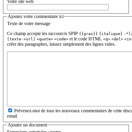
Votre site web
Ajoutez votre commentaire ici
Texte de votre message
Ce champ accepte les raccourcis SPIP
{{gras}}
{italique}
-*l
et le code HTML
[texte->url]
<quote>
<code>
<q>
<del>
<in
créer des paragraphes, laissez simplement des lignes vides.
Prévenez-moi de tous les nouveaux commentaires de cette discu
email
Ajouter un document
Extensions autorisées : toutes