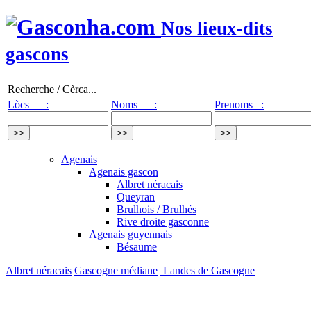
Nos lieux-dits
gascons
Recherche / Cèrca...
Lòcs :
Noms :
Prenoms :
Agenais
Agenais gascon
Albret néracais
Queyran
Brulhois / Brulhés
Rive droite gasconne
Agenais guyennais
Bésaume
Albret néracais
Gascogne médiane
Landes de Gascogne