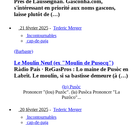
Près de Lausseignan. Gasconha.com,
s'intéressant en priorité aux noms gascons,
laisse plutôt de (…)
21 février 2025
-
Tederic Merger
Incontournables
cap-de-paja
(Barbaste)
Le Moulin Neuf (ex "Moulin de Pusocq")
Ràdio País · ReGasPros : Lo maine de Pusòc en
Labrit. Le moulin, si sa bastisse demeure (à (…)
(lo) Pusòc
Prononcer "(lou) Puzòc". (la) Pusòca Prononcer "La
Puzòco"...
20 février 2025
-
Tederic Merger
Incontournables
cap-de-paja