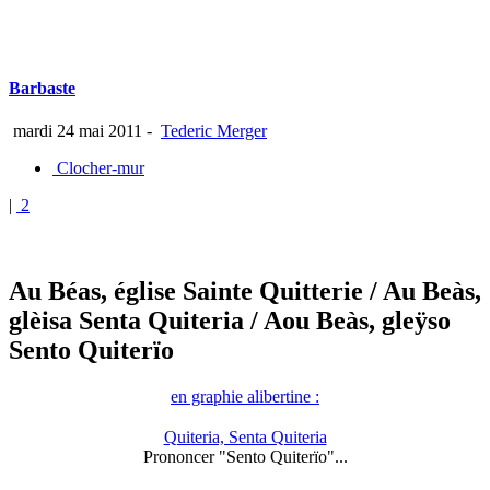
Barbaste
mardi 24 mai 2011
-
Tederic Merger
Clocher-mur
|
2
Au Béas, église Sainte Quitterie
/ Au Beàs,
glèisa Senta Quiteria
/ Aou Beàs, gleÿso
Sento Quiterïo
en graphie alibertine :
Quiteria, Senta Quiteria
Prononcer "Sento Quiterïo"...