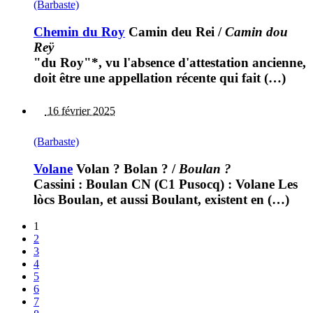
(Barbaste)
Chemin du Roy
Camin deu Rei
/
Camin dou
Reÿ
"du Roy"*, vu l'absence d'attestation ancienne,
doit être une appellation récente qui fait (…)
16 février 2025
(Barbaste)
Volane
Volan ? Bolan ?
/
Boulan ?
Cassini : Boulan CN (C1 Pusocq) : Volane Les
lòcs Boulan, et aussi Boulant, existent en (…)
1
2
3
4
5
6
7