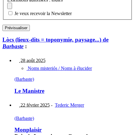
Je veux recevoir la Newsletter
Lòcs (lieux-dits = toponymie, paysage...) de
Barbaste
:
28 août 2025
Noms misteriós / Noms à élucider
(Barbaste)
Le Manistre
22 février 2025
-
Tederic Merger
(Barbaste)
Monplaisir