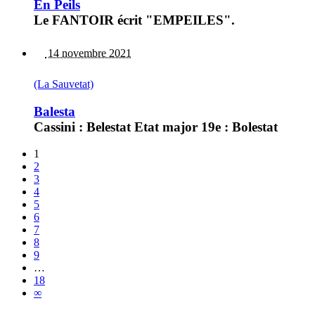
En Peils
Le FANTOIR écrit "EMPEILES".
14 novembre 2021
(La Sauvetat)
Balesta
Cassini : Belestat Etat major 19e : Bolestat
1
2
3
4
5
6
7
8
9
…
18
∞