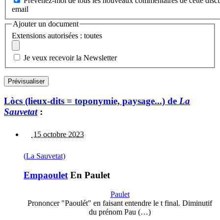
Prévenez-moi de tous les nouveaux commentaires de cette discu
email
Ajouter un document
Extensions autorisées : toutes
Je veux recevoir la Newsletter
Lòcs (lieux-dits = toponymie, paysage...) de
La
Sauvetat
:
15 octobre 2023
(La Sauvetat)
Empaoulet
En Paulet
Paulet
Prononcer "Paoulét" en faisant entendre le t final. Diminutif
du prénom Pau (…)