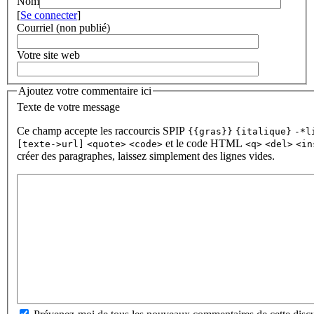
Nom
[
Se connecter
]
Courriel (non publié)
Votre site web
Ajoutez votre commentaire ici
Texte de votre message
Ce champ accepte les raccourcis SPIP
{{gras}}
{italique}
-*l
et le code HTML
[texte->url]
<quote>
<code>
<q>
<del>
<in
créer des paragraphes, laissez simplement des lignes vides.