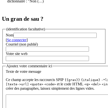
dictionnaire : "Non (…)
Un gran de sau ?
(identification facultative)
Nom
[
Se connecter
]
Courriel (non publié)
Votre site web
Ajoutez votre commentaire ici
Texte de votre message
Ce champ accepte les raccourcis SPIP
{{gras}}
{italique}
-*l
et le code HTML
[texte->url]
<quote>
<code>
<q>
<del>
<in
créer des paragraphes, laissez simplement des lignes vides.