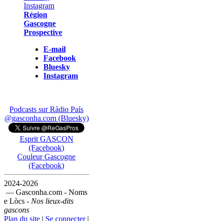
Région
Gascogne
Prospective
E-mail
Facebook
Bluesky
Instagram
Podcasts sur Ràdio País
@gasconha.com (Bluesky)
Esprit GASCON
(Facebook)
Couleur Gascogne
(Facebook)
2024-2026
— Gasconha.com - Noms
e Lòcs -
Nos lieux-dits
gascons
Plan du site
|
Se connecter
|