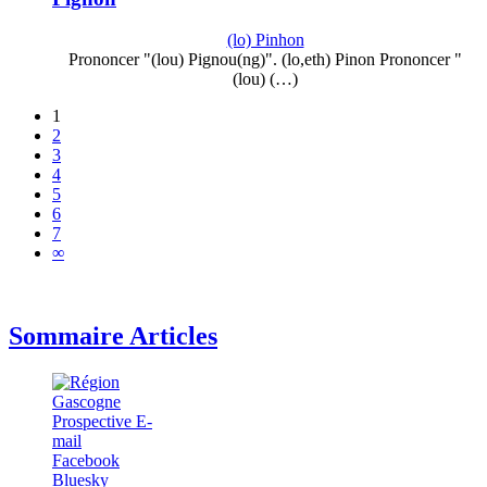
(lo) Pinhon
Prononcer "(lou) Pignou(ng)". (lo,eth) Pinon Prononcer "
(lou) (…)
1
2
3
4
5
6
7
∞
Sommaire Articles