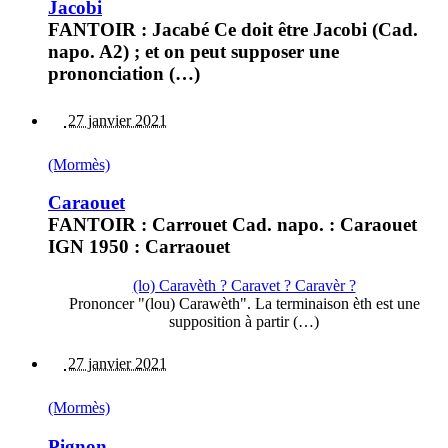
Jacobi
FANTOIR : Jacabé Ce doit être Jacobi (Cad.
napo. A2) ; et on peut supposer une
prononciation (…)
27 janvier 2021
(Mormès)
Caraouet
FANTOIR : Carrouet Cad. napo. : Caraouet
IGN 1950 : Carraouet
(lo) Caravèth ? Caravet ? Caravèr ?
Prononcer "(lou) Carawèth". La terminaison èth est une
supposition à partir (…)
27 janvier 2021
(Mormès)
Pignon