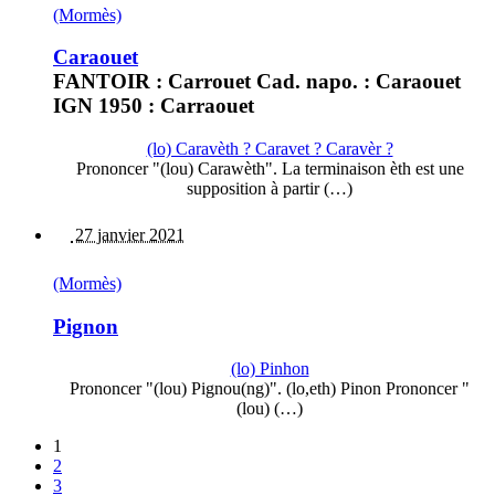
(Mormès)
Caraouet
FANTOIR : Carrouet Cad. napo. : Caraouet
IGN 1950 : Carraouet
(lo) Caravèth ? Caravet ? Caravèr ?
Prononcer "(lou) Carawèth". La terminaison èth est une
supposition à partir (…)
27 janvier 2021
(Mormès)
Pignon
(lo) Pinhon
Prononcer "(lou) Pignou(ng)". (lo,eth) Pinon Prononcer "
(lou) (…)
1
2
3