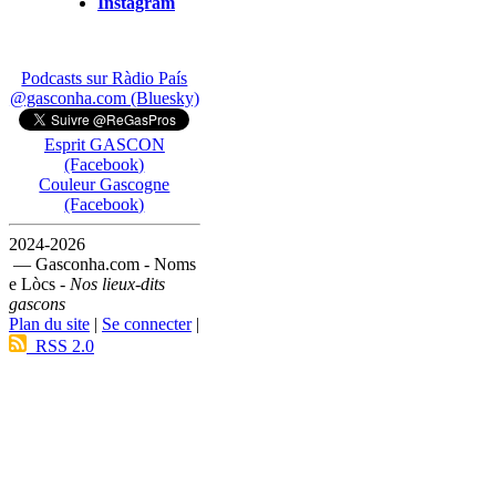
Instagram
Podcasts sur Ràdio País
@gasconha.com (Bluesky)
Esprit GASCON
(Facebook)
Couleur Gascogne
(Facebook)
2024-2026
— Gasconha.com - Noms
e Lòcs -
Nos lieux-dits
gascons
Plan du site
|
Se connecter
|
RSS 2.0