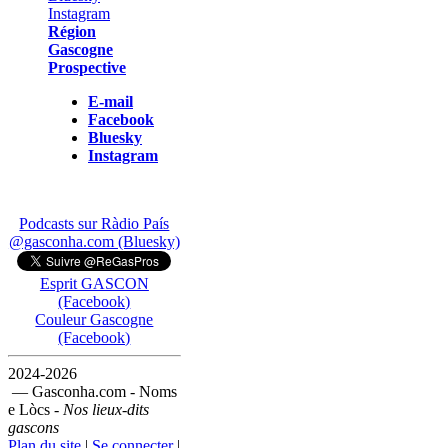
Région
Gascogne
Prospective
E-mail
Facebook
Bluesky
Instagram
Podcasts sur Ràdio País
@gasconha.com (Bluesky)
Esprit GASCON
(Facebook)
Couleur Gascogne
(Facebook)
2024-2026
— Gasconha.com - Noms
e Lòcs -
Nos lieux-dits
gascons
Plan du site
|
Se connecter
|