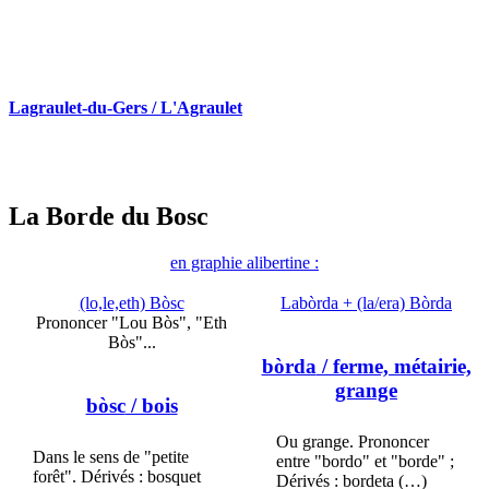
Lagraulet-du-Gers / L'Agraulet
La Borde du Bosc
en graphie alibertine :
(lo,le,eth) Bòsc
Labòrda + (la/era) Bòrda
Prononcer "Lou Bòs", "Eth
Bòs"...
bòrda
/ ferme, métairie,
grange
bòsc
/ bois
Ou grange. Prononcer
Dans le sens de "petite
entre "bordo" et "borde" ;
forêt". Dérivés : bosquet
Dérivés : bordeta (…)