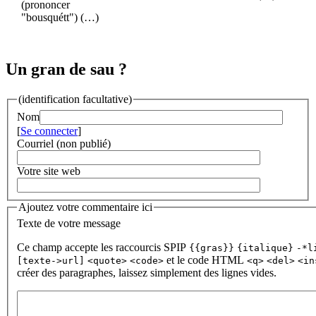
(prononcer
"bousquétt") (…)
Un gran de sau ?
(identification facultative)
Nom
[
Se connecter
]
Courriel (non publié)
Votre site web
Ajoutez votre commentaire ici
Texte de votre message
Ce champ accepte les raccourcis SPIP
{{gras}}
{italique}
-*l
et le code HTML
[texte->url]
<quote>
<code>
<q>
<del>
<in
créer des paragraphes, laissez simplement des lignes vides.