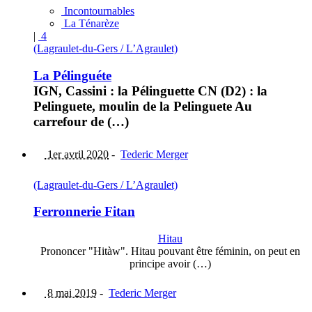
Incontournables
La Ténarèze
|
4
(Lagraulet-du-Gers / L’Agraulet)
La Pélinguéte
IGN, Cassini : la Pélinguette CN (D2) : la
Pelinguete, moulin de la Pelinguete Au
carrefour de (…)
1er avril 2020
-
Tederic Merger
(Lagraulet-du-Gers / L’Agraulet)
Ferronnerie Fitan
Hitau
Prononcer "Hitàw". Hitau pouvant être féminin, on peut en
principe avoir (…)
8 mai 2019
-
Tederic Merger