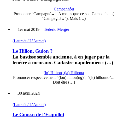
Campanhòu
Prononcer "Campagnòw". A moins que ce soit Campanhau (
"Campagnàw"). Mais (…)
1er mai 2019
-
Tederic Merger
(Lauraët / L’Auraet)
Le Hillon, Guion ?
La bastisse semble ancienne, à en juger par la
fenêtre à meneaux. Cadastre napoléonien : (…)
(lo) Hilhon, (la) Hilhona
Prononcer respectivement "(lou) hillou(ng)", "(la) hillouno"...
Doit être (…)
30 avril 2024
(Lauraët / L’Auraet)
Le Cousso de l’Esquillot