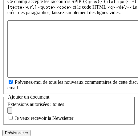
Ce champ accepte les raccourcis SPIP
{{gras}}
{italique}
-*l
et le code HTML
[texte->url]
<quote>
<code>
<q>
<del>
<in
créer des paragraphes, laissez simplement des lignes vides.
Prévenez-moi de tous les nouveaux commentaires de cette discu
email
Ajouter un document
Extensions autorisées : toutes
Je veux recevoir la Newsletter