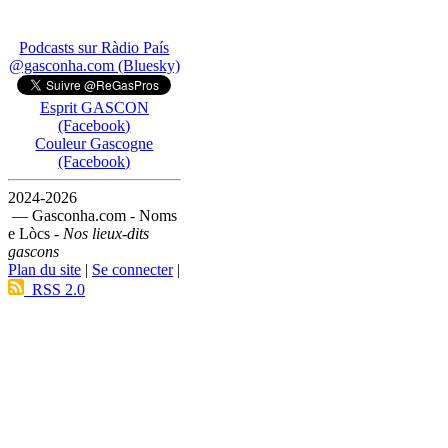
Podcasts sur Ràdio País
@gasconha.com (Bluesky)
Esprit GASCON
(Facebook)
Couleur Gascogne
(Facebook)
2024-2026
— Gasconha.com - Noms
e Lòcs -
Nos lieux-dits
gascons
Plan du site
|
Se connecter
|
RSS 2.0