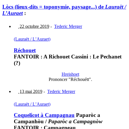
Lòcs (lieux-dits = toponymie, paysage...) de
Lauraët /
L’Auraet
:
22 octobre 2019
-
Tederic Merger
(Lauraët / L’Auraet)
Réchouet
FANTOIR : A Richouet Cassini : Le Pechanet
(?)
Hreishoet
Prononcer "Réchouétt".
13 mai 2019
-
Tederic Merger
(Lauraët / L’Auraet)
Coquelicot à Campagnau
Paparòc a
Campanhòu
/
Paparòc a Campagnòw
FANTOIR : Campagneau