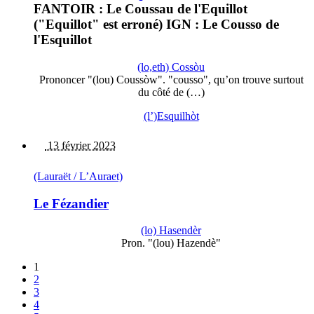
FANTOIR : Le Coussau de l'Equillot
("Equillot" est erroné) IGN : Le Cousso de
l'Esquillot
(lo,eth) Cossòu
Prononcer "(lou) Coussòw". "cousso", qu’on trouve surtout
du côté de (…)
(l’)Esquilhòt
13 février 2023
(Lauraët / L’Auraet)
Le Fézandier
(lo) Hasendèr
Pron. "(lou) Hazendè"
1
2
3
4