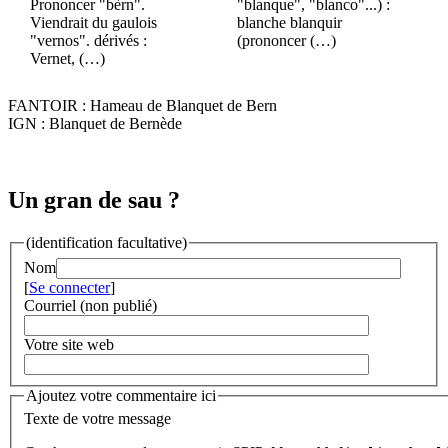
Prononcer "bèrn".
"blanque", "blanco"...) :
Viendrait du gaulois
blanche blanquir
"vernos". dérivés :
(prononcer (…)
Vernet, (…)
FANTOIR : Hameau de Blanquet de Bern
IGN : Blanquet de Bernède
Un gran de sau ?
(identification facultative)
Nom
[
Se connecter
]
Courriel (non publié)
Votre site web
Ajoutez votre commentaire ici
Texte de votre message