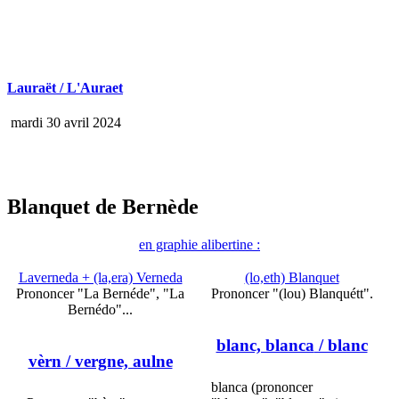
Lauraët / L'Auraet
mardi 30 avril 2024
Blanquet de Bernède
en graphie alibertine :
Laverneda + (la,era) Verneda
(lo,eth) Blanquet
Prononcer "La Bernéde", "La
Prononcer "(lou) Blanquétt".
Bernédo"...
blanc, blanca
/ blanc
vèrn
/ vergne, aulne
blanca (prononcer