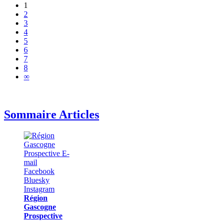
1
2
3
4
5
6
7
8
∞
Sommaire Articles
Région
Gascogne
Prospective