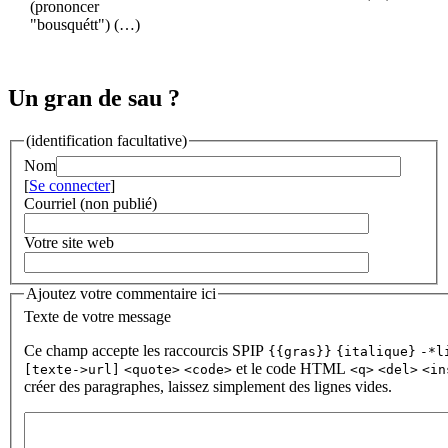
(prononcer
"bousquétt") (…)
Un gran de sau ?
(identification facultative)
Nom
[
Se connecter
]
Courriel (non publié)
Votre site web
Ajoutez votre commentaire ici
Texte de votre message
Ce champ accepte les raccourcis SPIP
{{gras}}
{italique}
-*l
et le code HTML
[texte->url]
<quote>
<code>
<q>
<del>
<in
créer des paragraphes, laissez simplement des lignes vides.