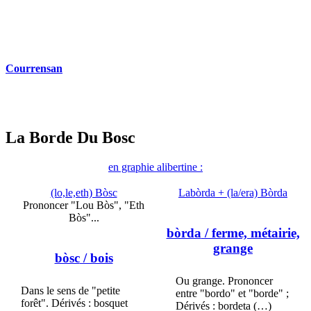
Courrensan
La Borde Du Bosc
en graphie alibertine :
(lo,le,eth) Bòsc
Labòrda + (la/era) Bòrda
Prononcer "Lou Bòs", "Eth
Bòs"...
bòrda
/ ferme, métairie,
grange
bòsc
/ bois
Ou grange. Prononcer
Dans le sens de "petite
entre "bordo" et "borde" ;
forêt". Dérivés : bosquet
Dérivés : bordeta (…)