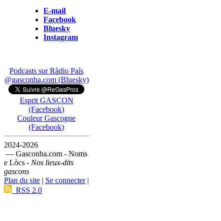
E-mail
Facebook
Bluesky
Instagram
Podcasts sur Ràdio País
@gasconha.com (Bluesky)
Esprit GASCON
(Facebook)
Couleur Gascogne
(Facebook)
2024-2026
— Gasconha.com - Noms
e Lòcs -
Nos lieux-dits
gascons
Plan du site
|
Se connecter
|
RSS 2.0