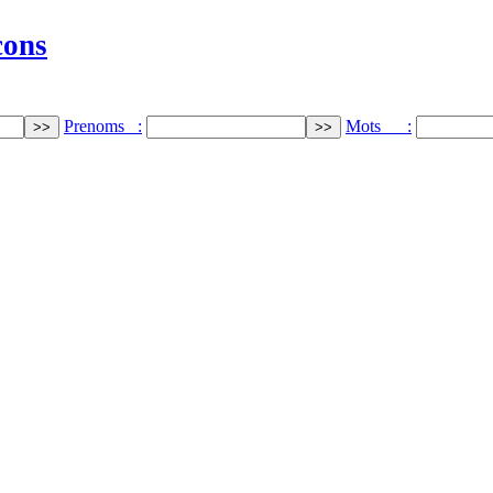
cons
Prenoms :
Mots :