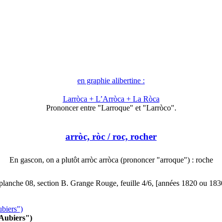
en graphie alibertine :
Larròca + L’Arròca + La Ròca
Prononcer entre "Larroque" et "Larròco".
arròc, ròc
/ roc, rocher
En gascon, on a plutôt arròc arròca (prononcer "arroque") : roche
anche 08, section B. Grange Rouge, feuille 4/6, [années 1820 ou 183
 Aubiers")