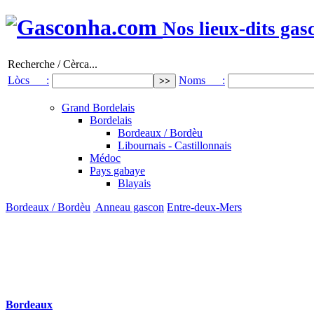
Nos lieux-dits gas
Recherche / Cèrca...
Lòcs :
Noms :
Grand Bordelais
Bordelais
Bordeaux / Bordèu
Libournais - Castillonnais
Médoc
Pays gabaye
Blayais
Bordeaux / Bordèu
Anneau gascon
Entre-deux-Mers
Bordeaux