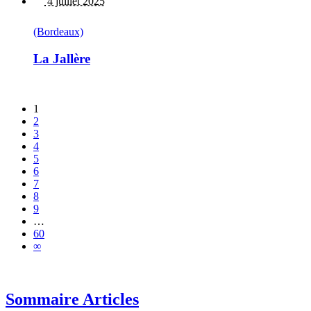
4 juillet 2025
(Bordeaux)
La Jallère
1
2
3
4
5
6
7
8
9
…
60
∞
Sommaire Articles