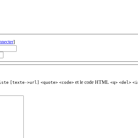
nnecter
]
et le code HTML
iste
[texte->url]
<quote>
<code>
<q>
<del>
<i