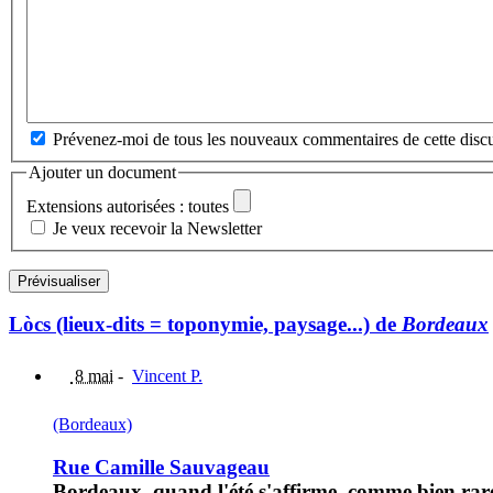
Prévenez-moi de tous les nouveaux commentaires de cette discu
Ajouter un document
Extensions autorisées : toutes
Je veux recevoir la Newsletter
Lòcs (lieux-dits = toponymie, paysage...) de
Bordeaux
8 mai
-
Vincent P.
(Bordeaux)
Rue Camille Sauvageau
Bordeaux, quand l'été s'affirme, comme bien rare