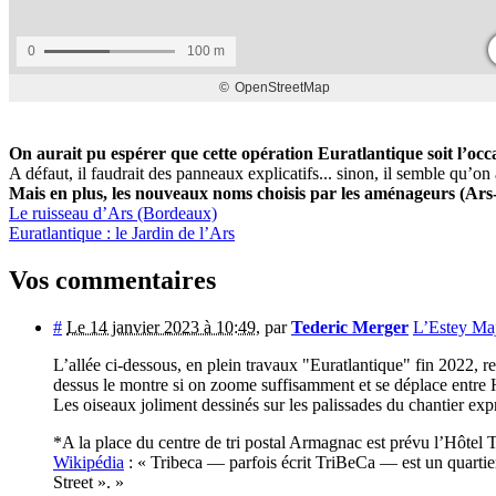
On aurait pu espérer que cette opération Euratlantique soit l’occa
A défaut, il faudrait des panneaux explicatifs... sinon, il semble qu’on 
Mais en plus, les nouveaux noms choisis par les aménageurs (Ars-Be
Le ruisseau d’Ars
(Bordeaux)
Euratlantique : le Jardin de l’Ars
Vos commentaires
#
Le 14 janvier 2023 à 10:49
,
par
Tederic Merger
L’Estey Maj
L’allée ci-dessous, en plein travaux "Euratlantique" fin 2022,
dessus le montre si on zoome suffisamment et se déplace entr
Les oiseaux joliment dessinés sur les palissades du chantier exp
*A la place du centre de tri postal Armagnac est prévu l’Hôtel 
Wikipédia
: « Tribeca — parfois écrit TriBeCa — est un quarti
Street ». »