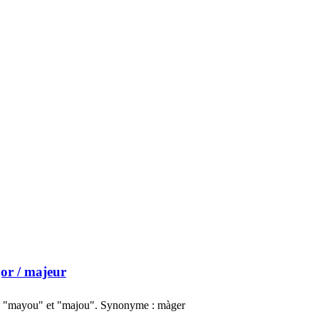
or
/ majeur
re "mayou" et "majou". Synonyme : màger