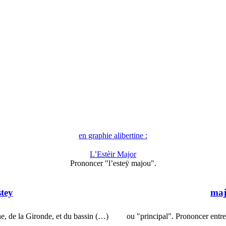
en graphie alibertine :
L’Estèir Major
Prononcer "l’esteÿ majou".
stey
maj
e, de la Gironde, et du bassin (…)
ou "principal". Prononcer ent