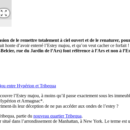
sion de le remettre totalement à ciel ouvert et de le renaturer, pou
ait honte d’avoir enterré l’Estey majou, et qu’on veut cacher ce forfait !
lcier, rue du Jardin de l’Ars) font référence à l’Ars et non à l’Es
ou entre Hypérion et Tribequa
 recouvre l’Estey majou, à moins qu’il passe exactement sous les immeu
e Hypérion et Armagnac*.
riment-ils leur déception de ne pas accéder aux ondes de l’estey ?
Tribequa, partie du
nouveau quartier Tribequa
.
er situé dans l’arrondissement de Manhattan, à New York. Le terme est