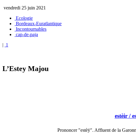
vendredi 25 juin 2021
Ecologie
Bordeaux-Euratlantique
Incontournables
cap-de-paja
|
1
L’Estey Majou
estèir
/ e
Prononcer "estèÿ". Affluent de la Garonn