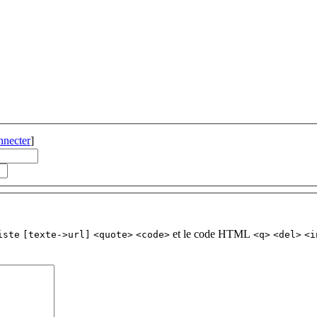
nnecter
]
et le code HTML
iste
[texte->url]
<quote>
<code>
<q>
<del>
<i