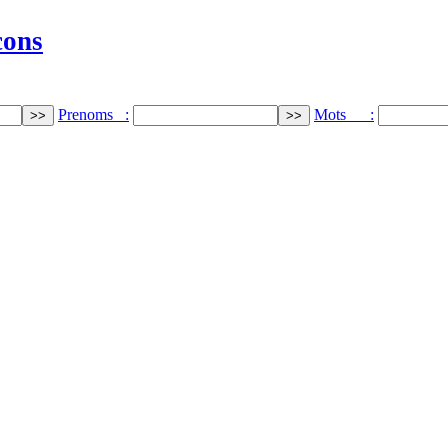
cons
Prenoms :
Mots :