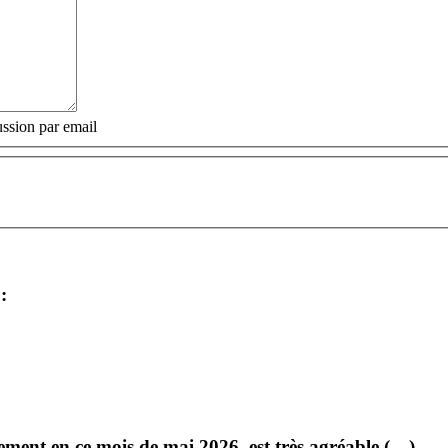
ssion par email
:
ment en ce mois de mai 2026, est très agréable (…)