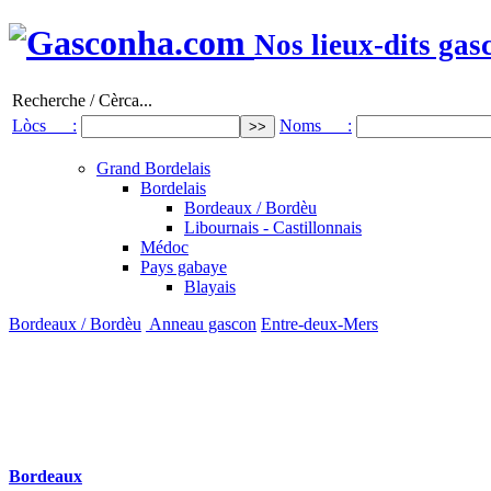
Nos lieux-dits gas
Recherche / Cèrca...
Lòcs :
Noms :
Grand Bordelais
Bordelais
Bordeaux / Bordèu
Libournais - Castillonnais
Médoc
Pays gabaye
Blayais
Bordeaux / Bordèu
Anneau gascon
Entre-deux-Mers
Bordeaux