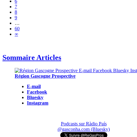
6
7
8
9
…
60
∞
Sommaire Articles
Région Gascogne Prospective
E-mail
Facebook
Bluesky
Instagram
Podcasts sur Ràdio País
@gasconha.com (Bluesky)