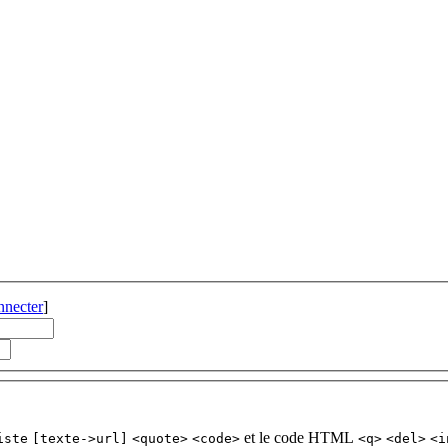
nnecter
]
et le code HTML
iste
[texte->url]
<quote>
<code>
<q>
<del>
<i