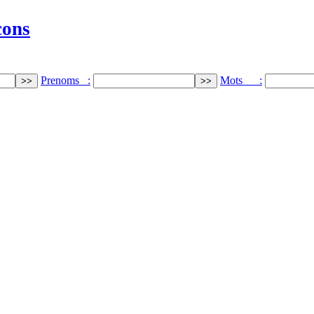
cons
Prenoms :
Mots :