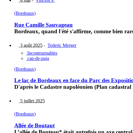
8 mai
-
Vincent P.
(Bordeaux)
Rue Camille Sauvageau
Bordeaux, quand l'été s'affirme, comme bien rare
3 août 2025
-
Tederic Merger
Incontournables
cap-de-paja
(Bordeaux)
Le lac de Bordeaux en face du Parc des Expositi
D'après le Cadastre napoléonien (Plan cadastral 
5 juillet 2025
(Bordeaux)
Allée de Boutaut
L’allée de Bouteau* était autrefois un axe centr