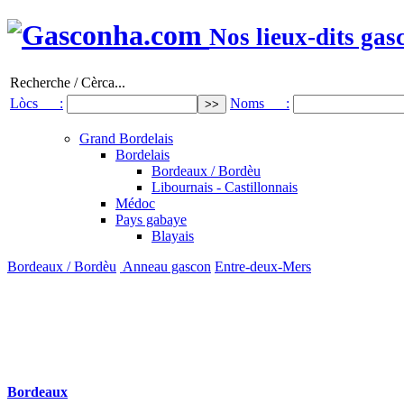
Nos lieux-dits gas
Recherche / Cèrca...
Lòcs :
Noms :
Grand Bordelais
Bordelais
Bordeaux / Bordèu
Libournais - Castillonnais
Médoc
Pays gabaye
Blayais
Bordeaux / Bordèu
Anneau gascon
Entre-deux-Mers
Bordeaux