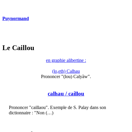
Puynormand
Le Caillou
en graphie alibertine :
(lo,eth) Calhau
Prononcer "(lou) Calyàw".
calhau
/ caillou
Prononcer "caillaou". Exemple de S. Palay dans son
dictionnaire : "Non (…)