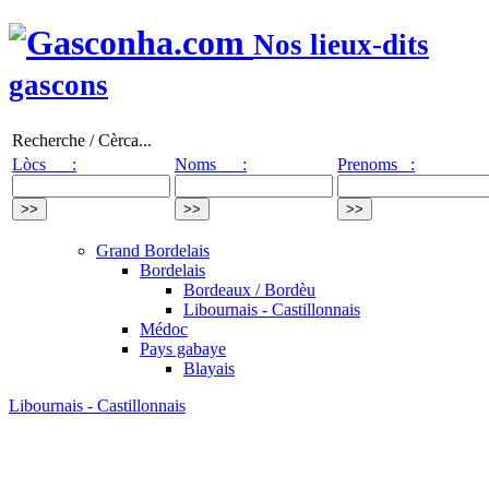
Nos lieux-dits
gascons
Recherche / Cèrca...
Lòcs :
Noms :
Prenoms :
Grand Bordelais
Bordelais
Bordeaux / Bordèu
Libournais - Castillonnais
Médoc
Pays gabaye
Blayais
Libournais - Castillonnais