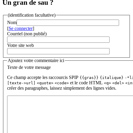
Un gran de sau ?
(identification facultative)
Nom
[
Se connecter
]
Courriel (non publié)
Votre site web
Ajoutez votre commentaire ici
Texte de votre message
Ce champ accepte les raccourcis SPIP
{{gras}}
{italique}
-*l
et le code HTML
[texte->url]
<quote>
<code>
<q>
<del>
<in
créer des paragraphes, laissez simplement des lignes vides.