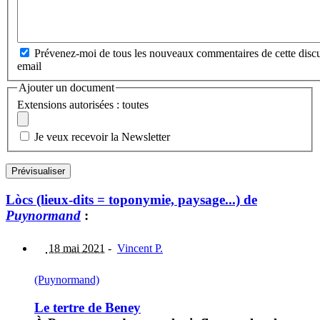
Prévenez-moi de tous les nouveaux commentaires de cette discu
email
Ajouter un document
Extensions autorisées : toutes
Je veux recevoir la Newsletter
Lòcs (lieux-dits = toponymie, paysage...) de
Puynormand
:
18 mai 2021
-
Vincent P.
(Puynormand)
Le tertre de Beney