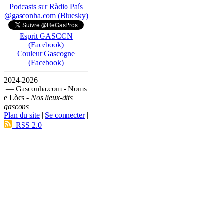
Podcasts sur Ràdio País
@gasconha.com (Bluesky)
Esprit GASCON
(Facebook)
Couleur Gascogne
(Facebook)
2024-2026
— Gasconha.com - Noms
e Lòcs -
Nos lieux-dits
gascons
Plan du site
|
Se connecter
|
RSS 2.0