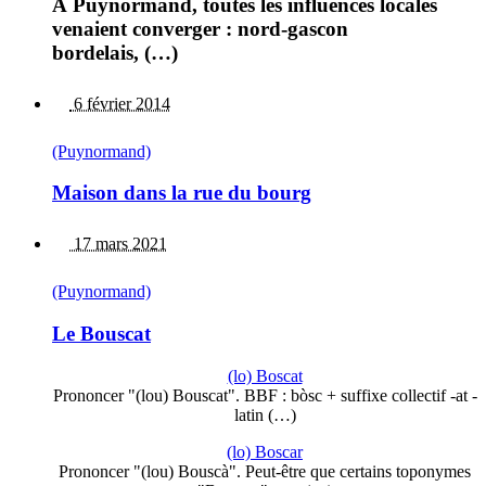
À Puynormand, toutes les influences locales
venaient converger : nord-gascon
bordelais, (…)
6 février 2014
(Puynormand)
Maison dans la rue du bourg
17 mars 2021
(Puynormand)
Le Bouscat
(lo) Boscat
Prononcer "(lou) Bouscat". BBF : bòsc + suffixe collectif -at -
latin (…)
(lo) Boscar
Prononcer "(lou) Bouscà". Peut-être que certains toponymes