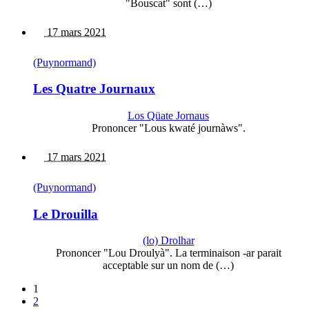
"Bouscat" sont (…)
17 mars 2021
(Puynormand)
Les Quatre Journaux
Los Qüate Jornaus
Prononcer "Lous kwaté journàws".
17 mars 2021
(Puynormand)
Le Drouilla
(lo) Drolhar
Prononcer "Lou Droulyà". La terminaison -ar parait
acceptable sur un nom de (…)
1
2