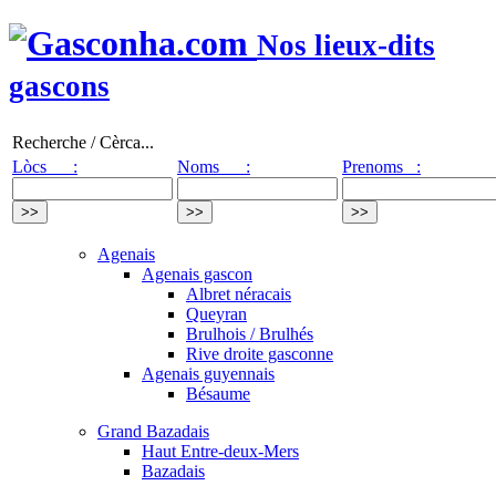
Nos lieux-dits
gascons
Recherche / Cèrca...
Lòcs :
Noms :
Prenoms :
Agenais
Agenais gascon
Albret néracais
Queyran
Brulhois / Brulhés
Rive droite gasconne
Agenais guyennais
Bésaume
Grand Bazadais
Haut Entre-deux-Mers
Bazadais