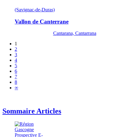
(Savignac-de-Duras)
Vallon de Canterrane
Cantarana, Cantarrana
1
2
3
4
5
6
7
8
∞
Sommaire Articles