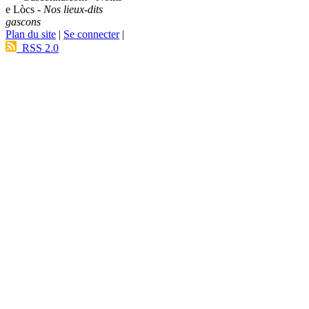
e Lòcs -
Nos lieux-dits
gascons
Plan du site
|
Se connecter
|
RSS 2.0