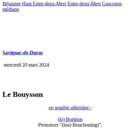
Bésaume
Haut Entre-deux-Mers
Entre-deux-Mers
Gascogne
médiane
Savignac-de-Duras
mercredi 20 mars 2024
Le Bouysson
en graphie alibertine :
(lo) Boishon
Prononcer "(lou) Bouchou(ng)".