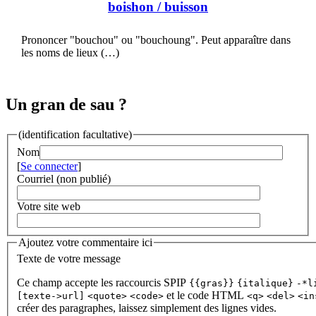
boishon
/ buisson
Prononcer "bouchou" ou "bouchoung". Peut apparaître dans
les noms de lieux (…)
Un gran de sau ?
(identification facultative)
Nom
[
Se connecter
]
Courriel (non publié)
Votre site web
Ajoutez votre commentaire ici
Texte de votre message
Ce champ accepte les raccourcis SPIP
{{gras}}
{italique}
-*l
et le code HTML
[texte->url]
<quote>
<code>
<q>
<del>
<in
créer des paragraphes, laissez simplement des lignes vides.