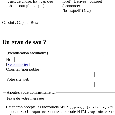
quelque chose. Ex : cap deu
forêt". Dérivés : bosquet
bòs = bout (fin ou (…)
(prononcer
"bousquétt") (…)
Cassini : Cap del Bosc
Un gran de sau ?
(identification facultative)
Nom
[
Se connecter
]
Courriel (non publié)
Votre site web
Ajoutez votre commentaire ici
Texte de votre message
Ce champ accepte les raccourcis SPIP
{{gras}}
{italique}
-*l
et le code HTML
[texte->url]
<quote>
<code>
<q>
<del>
<in