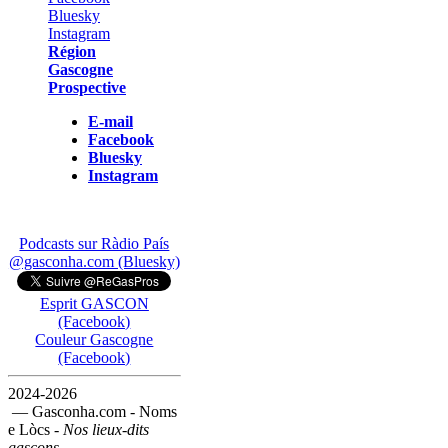
Région
Gascogne
Prospective
E-mail
Facebook
Bluesky
Instagram
Podcasts sur Ràdio País
@gasconha.com (Bluesky)
Esprit GASCON
(Facebook)
Couleur Gascogne
(Facebook)
2024-2026
— Gasconha.com - Noms
e Lòcs -
Nos lieux-dits
gascons