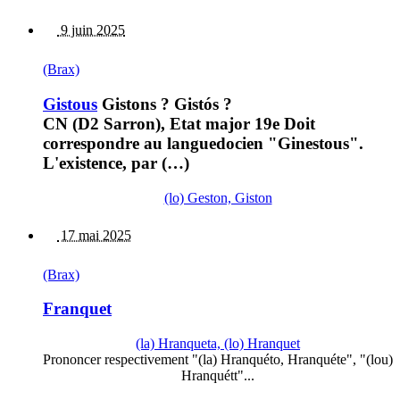
9 juin 2025
(Brax)
Gistous
Gistons ? Gistós ?
CN (D2 Sarron), Etat major 19e Doit
correspondre au languedocien "Ginestous".
L'existence, par (…)
(lo) Geston, Giston
17 mai 2025
(Brax)
Franquet
(la) Hranqueta, (lo) Hranquet
Prononcer respectivement "(la) Hranquéto, Hranquéte", "(lou)
Hranquétt"...