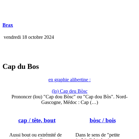
Brax
vendredi 18 octobre 2024
Cap du Bos
en graphie alibertine :
(lo) Cap deu Bòsc
Prononcer (lou) "Cap dou Bòsc" ou "Cap dou Bòs". Nord-
Gascogne, Médoc : Cap (…)
cap
/ tête, bout
bòsc
/ bois
Aussi bout ou extrémité de
Dans le sens de "petite