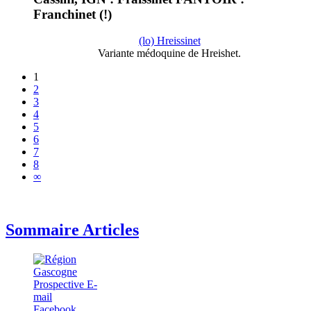
Franchinet (!)
(lo) Hreissinet
Variante médoquine de Hreishet.
1
2
3
4
5
6
7
8
∞
Sommaire Articles