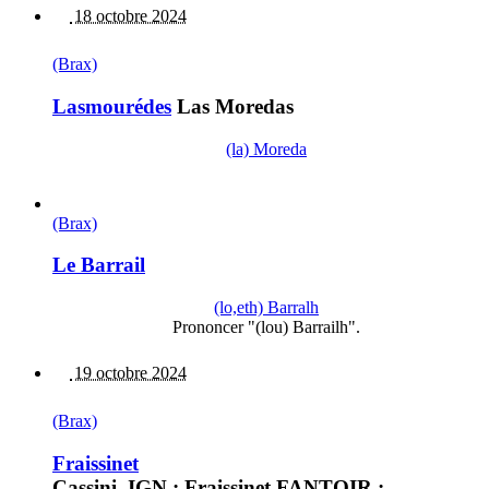
18 octobre 2024
(Brax)
Lasmourédes
Las Moredas
(la) Moreda
(Brax)
Le Barrail
(lo,eth) Barralh
Prononcer "(lou) Barrailh".
19 octobre 2024
(Brax)
Fraissinet
Cassini, IGN : Fraissinet FANTOIR :