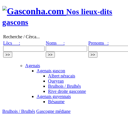
Nos lieux-dits
gascons
Recherche / Cèrca...
Lòcs :
Noms :
Prenoms :
Agenais
Agenais gascon
Albret néracais
Queyran
Brulhois / Brulhés
Rive droite gasconne
Agenais guyennais
Bésaume
Brulhois / Brulhés
Gascogne médiane