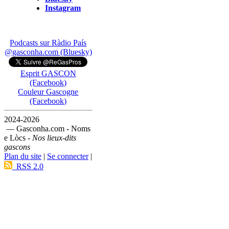
Instagram
Podcasts sur Ràdio País
@gasconha.com (Bluesky)
Esprit GASCON
(Facebook)
Couleur Gascogne
(Facebook)
2024-2026
— Gasconha.com - Noms
e Lòcs -
Nos lieux-dits
gascons
Plan du site
|
Se connecter
|
RSS 2.0