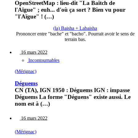
OpenStreetMap : lieu-dit "La Baïtch de
l'Aïgue" ; euh... d'où ça sort ? Bien vu pour
"l'Aïgue" ! (…)
(la) Baisha + Labaisha
Prononcer entre "bache" et "bacho". Pourrait avoir le sens de
terrain bas.
16 mars 2022
Incontournables
(Mérignac)
Déguems
CN (TA), IGN 1950 : Déguems IGN : impasse
Déguems La forme "Déguens" existe aussi. Le
nom est à (…)
16 mars 2022
(Mérignac)