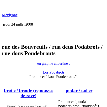
Mérignac
jeudi 24 juillet 2008
rue des Bouvreuils
/ rua deus Podabrots
/
rue dous Poudebrouts
en graphie alibertine :
Los Podabrots
Prononcer "Lous Poudebrouts".
brotic
/ broute (repousses
podar
/ tailler
de rave)
Prononcer "poudà".
podader (pron. "poudadé")
"brot" (prononcer "brout")