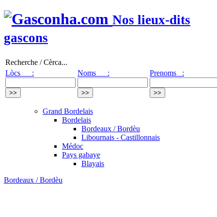
Nos lieux-dits
gascons
Recherche / Cèrca...
Lòcs :
Noms :
Prenoms :
Grand Bordelais
Bordelais
Bordeaux / Bordèu
Libournais - Castillonnais
Médoc
Pays gabaye
Blayais
Bordeaux / Bordèu