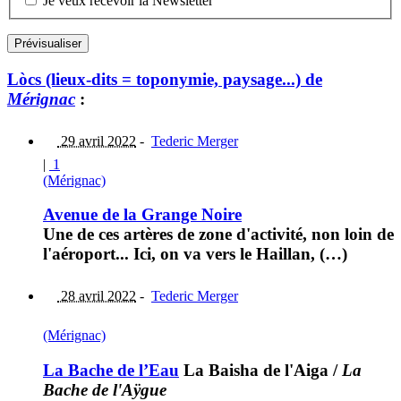
Je veux recevoir la Newsletter
Lòcs (lieux-dits = toponymie, paysage...) de
Mérignac
:
29 avril 2022
-
Tederic Merger
|
1
(Mérignac)
Avenue de la Grange Noire
Une de ces artères de zone d'activité, non loin de
l'aéroport... Ici, on va vers le Haillan, (…)
28 avril 2022
-
Tederic Merger
(Mérignac)
La Bache de l’Eau
La Baisha de l'Aiga
/
La
Bache de l'Aÿgue