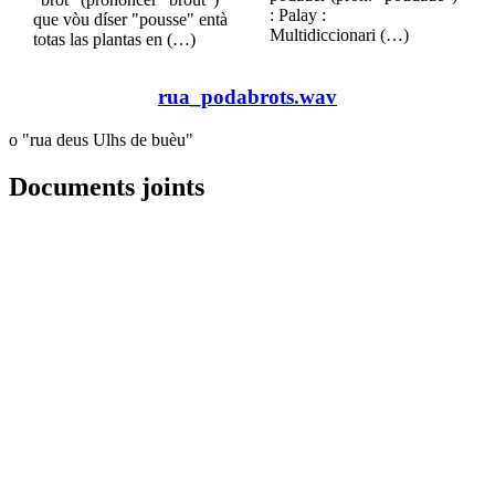
: Palay :
que vòu díser "pousse" entà
Multidiccionari (…)
totas las plantas en (…)
rua_podabrots.wav
o "rua deus Ulhs de buèu"
Documents joints