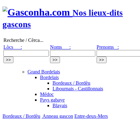
Nos lieux-dits
gascons
Recherche / Cèrca...
Lòcs :
Noms :
Prenoms :
Grand Bordelais
Bordelais
Bordeaux / Bordèu
Libournais - Castillonnais
Médoc
Pays gabaye
Blayais
Bordeaux / Bordèu
Anneau gascon
Entre-deux-Mers