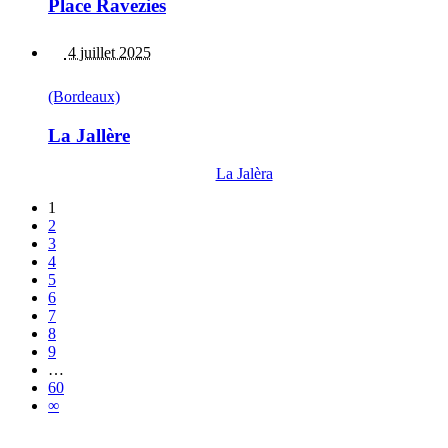
Place Ravezies
4 juillet 2025
(Bordeaux)
La Jallère
La Jalèra
1
2
3
4
5
6
7
8
9
…
60
∞