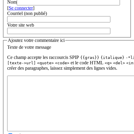
Nom
[
Se connecter
]
Courriel (non publié)
Votre site web
Ajoutez votre commentaire ici
Texte de votre message
Ce champ accepte les raccourcis SPIP
{{gras}}
{italique}
-*l
et le code HTML
[texte->url]
<quote>
<code>
<q>
<del>
<in
créer des paragraphes, laissez simplement des lignes vides.