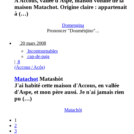
A Accous, vallée d'Aspe, maison voisine de la
maison Matachot. Origine claire : appartenait
à (…)
Domengina
Prononcer "Douménjino"...
20 mars 2008
Incontournables
cap-de-paja
|
8
(Accous / Acós)
Matachot
Matashòt
J'ai habité cette maison d'Accous, en vallée
d'Aspe, et mon père aussi. Je n'ai jamais rien
pu (…)
Matachòt
1
2
3