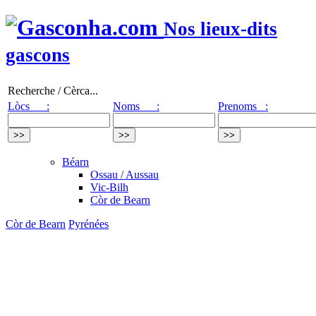
Nos lieux-dits
gascons
Recherche / Cèrca...
Lòcs :
Noms :
Prenoms :
Béarn
Ossau / Aussau
Vic-Bilh
Còr de Bearn
Còr de Bearn
Pyrénées