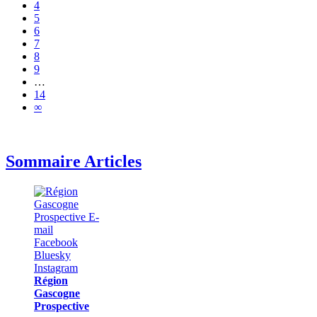
4
5
6
7
8
9
…
14
∞
Sommaire Articles
Région
Gascogne
Prospective