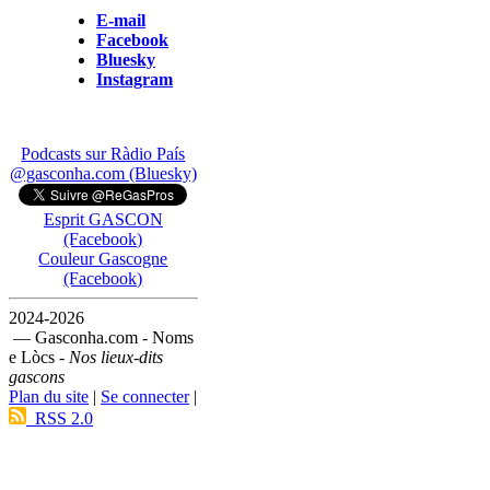
E-mail
Facebook
Bluesky
Instagram
Podcasts sur Ràdio País
@gasconha.com (Bluesky)
Esprit GASCON
(Facebook)
Couleur Gascogne
(Facebook)
2024-2026
— Gasconha.com - Noms
e Lòcs -
Nos lieux-dits
gascons
Plan du site
|
Se connecter
|
RSS 2.0