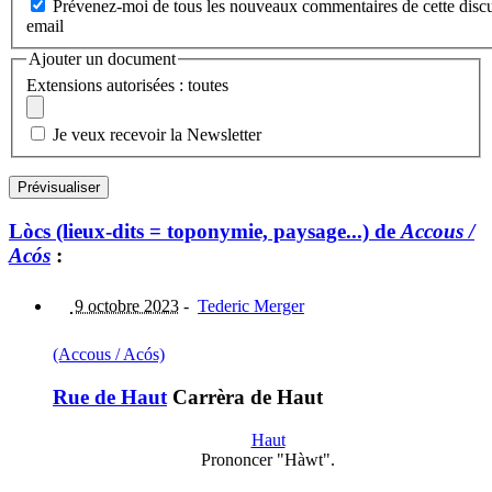
Prévenez-moi de tous les nouveaux commentaires de cette discu
email
Ajouter un document
Extensions autorisées : toutes
Je veux recevoir la Newsletter
Lòcs (lieux-dits = toponymie, paysage...) de
Accous /
Acós
:
9 octobre 2023
-
Tederic Merger
(Accous / Acós)
Rue de Haut
Carrèra de Haut
Haut
Prononcer "Hàwt".