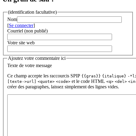
(identification facultative)
Nom
[
Se connecter
]
Courriel (non publié)
Votre site web
Ajoutez votre commentaire ici
Texte de votre message
Ce champ accepte les raccourcis SPIP
{{gras}}
{italique}
-*l
et le code HTML
[texte->url]
<quote>
<code>
<q>
<del>
<in
créer des paragraphes, laissez simplement des lignes vides.