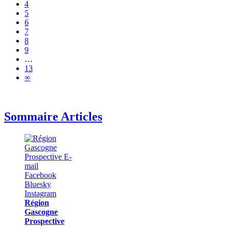
4
5
6
7
8
9
…
13
∞
Sommaire Articles
Région
Gascogne
Prospective