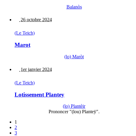
Balanòs
26 octobre 2024
(Le Teich)
Marot
(lo) Maròt
1er janvier 2024
(Le Teich)
Lotissement Plantey
(lo) Plantèir
Prononcer "(lou) Planteÿ".
1
2
3