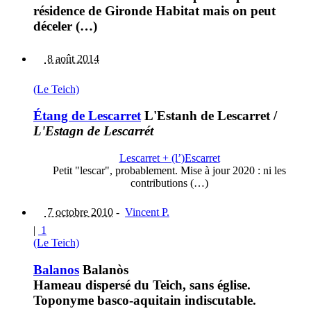
résidence de Gironde Habitat mais on peut
déceler (…)
8 août 2014
(Le Teich)
Étang de Lescarret
L'Estanh de Lescarret
/
L'Estagn de Lescarrét
Lescarret + (l’)Escarret
Petit "lescar", probablement. Mise à jour 2020 : ni les
contributions (…)
7 octobre 2010
-
Vincent P.
|
1
(Le Teich)
Balanos
Balanòs
Hameau dispersé du Teich, sans église.
Toponyme basco-aquitain indiscutable.