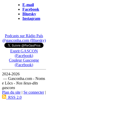
E-mail
Facebook
Bluesky
Instagram
Podcasts sur Ràdio País
@gasconha.com (Bluesky)
Esprit GASCON
(Facebook)
Couleur Gascogne
(Facebook)
2024-2026
— Gasconha.com - Noms
e Lòcs -
Nos lieux-dits
gascons
Plan du site
|
Se connecter
|
RSS 2.0