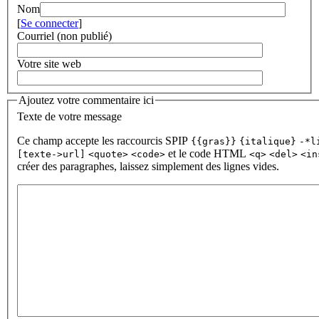
Nom
[
Se connecter
]
Courriel (non publié)
Votre site web
Ajoutez votre commentaire ici
Texte de votre message
Ce champ accepte les raccourcis SPIP
{{gras}}
{italique}
-*l
et le code HTML
[texte->url]
<quote>
<code>
<q>
<del>
<in
créer des paragraphes, laissez simplement des lignes vides.