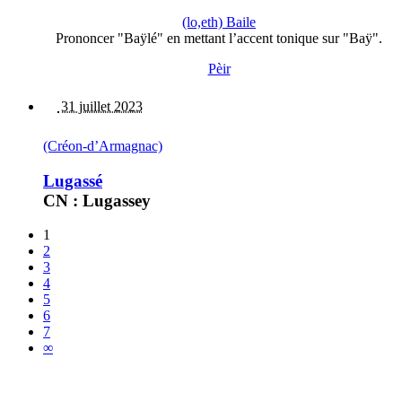
(lo,eth) Baile
Prononcer "Baÿlé" en mettant l’accent tonique sur "Baÿ".
Pèir
31 juillet 2023
(Créon-d’Armagnac)
Lugassé
CN : Lugassey
1
2
3
4
5
6
7
∞