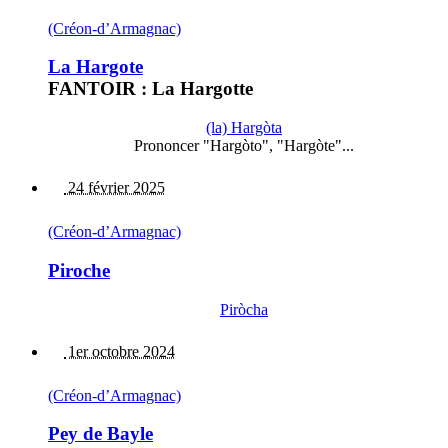
(Créon-d’Armagnac)
La Hargote
FANTOIR : La Hargotte
(la) Hargòta
Prononcer "Hargòto", "Hargòte"...
24 février 2025
(Créon-d’Armagnac)
Piroche
Piròcha
1er octobre 2024
(Créon-d’Armagnac)
Pey de Bayle