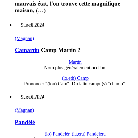
mauvais état, l'on trouve cette magnifique
maison, (…)
9 avril 2024
(Magnan)
Camartin
Camp Martin ?
Martin
Nom plus généralement occitan.
(lo,eth) Camp
Prononcer "(lou) Cam". Du latin campu(s) "champ".
9 avril 2024
(Magnan)
Pandélè
(lo) Pandelèr, (la,era) Pandelèra