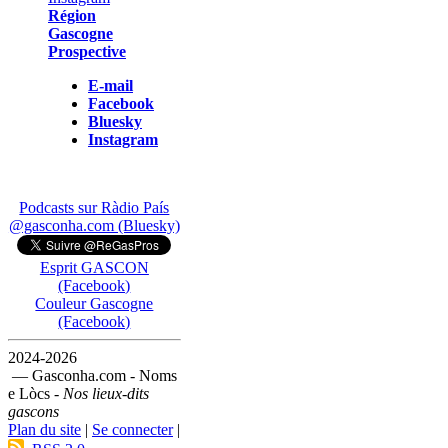
Région
Gascogne
Prospective
E-mail
Facebook
Bluesky
Instagram
Podcasts sur Ràdio País
@gasconha.com (Bluesky)
Esprit GASCON
(Facebook)
Couleur Gascogne
(Facebook)
2024-2026
— Gasconha.com - Noms
e Lòcs -
Nos lieux-dits
gascons
Plan du site
|
Se connecter
|