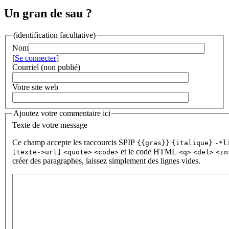
Un gran de sau ?
(identification facultative)
Nom
[
Se connecter
]
Courriel (non publié)
Votre site web
Ajoutez votre commentaire ici
Texte de votre message
Ce champ accepte les raccourcis SPIP
{{gras}}
{italique}
-*l
et le code HTML
[texte->url]
<quote>
<code>
<q>
<del>
<in
créer des paragraphes, laissez simplement des lignes vides.