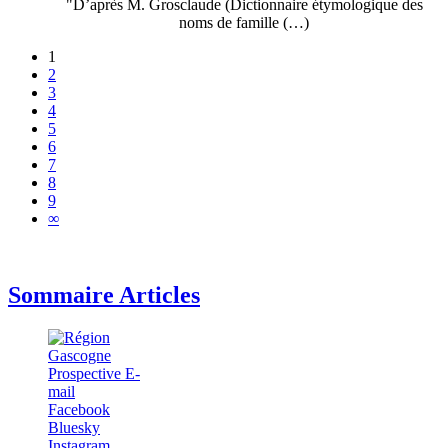
"D’après M. Grosclaude (Dictionnaire étymologique des
noms de famille (…)
1
2
3
4
5
6
7
8
9
∞
Sommaire Articles