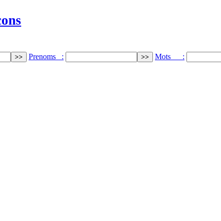
cons
Prenoms :
Mots :