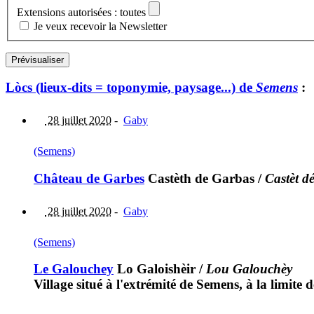
Extensions autorisées : toutes
Je veux recevoir la Newsletter
Lòcs (lieux-dits = toponymie, paysage...) de
Semens
:
28 juillet 2020
-
Gaby
(Semens)
Château de Garbes
Castèth de Garbas
/
Castèt d
28 juillet 2020
-
Gaby
(Semens)
Le Galouchey
Lo Galoishèir
/
Lou Galouchèy
Village situé à l'extrémité de Semens, à la limite