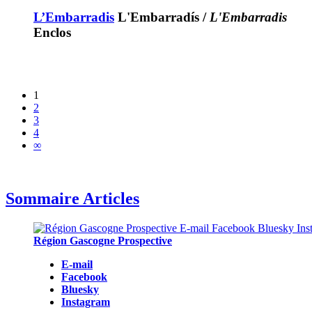
L’Embarradis
L'Embarradís
/
L'Embarradis
Enclos
1
2
3
4
∞
Sommaire Articles
Région Gascogne Prospective
E-mail
Facebook
Bluesky
Instagram