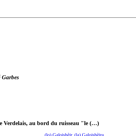
é Garbes
 de Verdelais, au bord du ruisseau "le (…)
(lo) Galoishèir, (la) Galoishèira