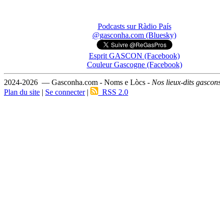
Podcasts sur Ràdio País
@gasconha.com (Bluesky)
Esprit GASCON (Facebook)
Couleur Gascogne (Facebook)
2024-2026 — Gasconha.com - Noms e Lòcs -
Nos lieux-dits gascon
Plan du site
|
Se connecter
|
RSS 2.0