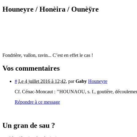
Houneyre
/ Honèira
/ Ounèÿre
Fondrière, vallon, ravin... C’est en effet le cas !
Vos commentaires
#
Le 4 juillet 2016 à 12:42
,
par
Gaby
Houneyre
Cf. Cénac-Moncaut : ’’HOUNAOU, s. f., goutière, découlement
Répondre à ce message
Un gran de sau ?