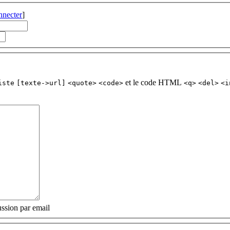
nnecter
]
et le code HTML
iste
[texte->url]
<quote>
<code>
<q>
<del>
<i
ssion par email