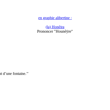
en graphie alibertine :
(la) Honèira
Prononcer "Hounèÿre"
 d’une fontaine.’’