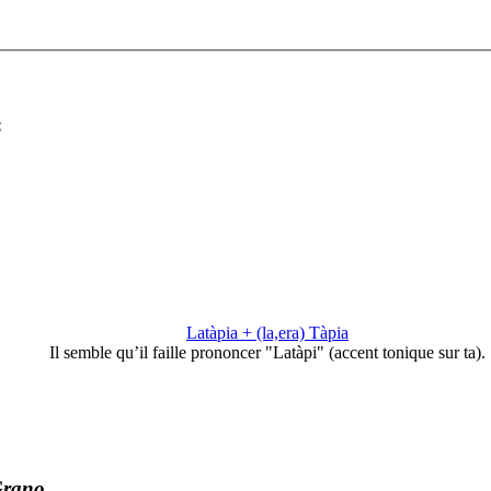
:
Latàpia + (la,era) Tàpia
Il semble qu’il faille prononcer "Latàpi" (accent tonique sur ta).
Grano