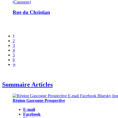
(Caussens)
Rue du Christian
1
2
3
4
5
6
∞
Sommaire Articles
Région Gascogne Prospective
E-mail
Facebook