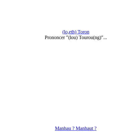
(lo,eth) Toron
Prononcer "(lou) Tourou(ng)"...
Manhau ? Manhaut ?