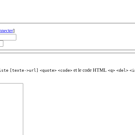
nnecter
]
et le code HTML
iste
[texte->url]
<quote>
<code>
<q>
<del>
<i