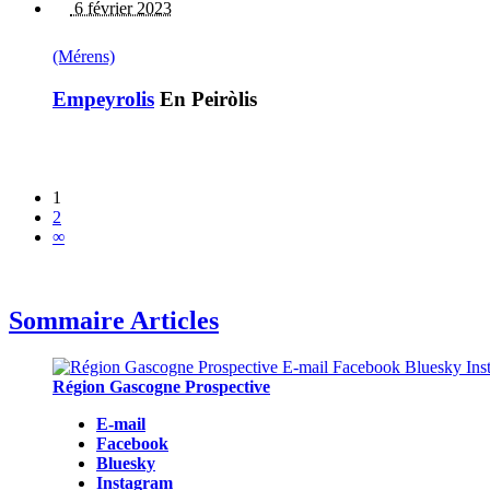
6 février 2023
(Mérens)
Empeyrolis
En Peiròlis
1
2
∞
Sommaire Articles
Région Gascogne Prospective
E-mail
Facebook
Bluesky
Instagram