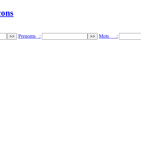
cons
Prenoms :
Mots :