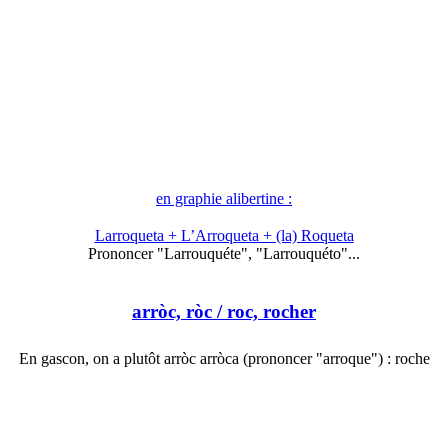
en graphie alibertine :
Larroqueta + L’Arroqueta + (la) Roqueta
Prononcer "Larrouquéte", "Larrouquéto"...
arròc, ròc
/ roc, rocher
En gascon, on a plutôt arròc arròca (prononcer "arroque") : roche