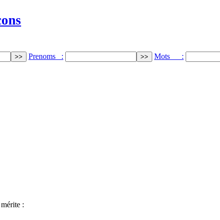
cons
Prenoms :
Mots :
mérite :