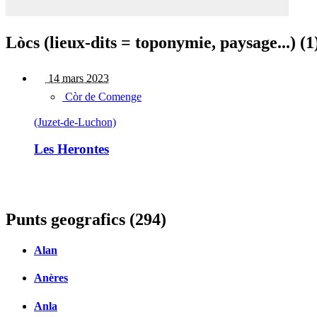
Lòcs (lieux-dits = toponymie, paysage...) (1
14 mars 2023
Còr de Comenge
(Juzet-de-Luchon)
Les Herontes
Punts geografics (294)
Alan
Anères
Anla