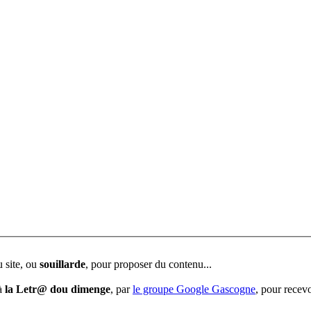
u site, ou
souillarde
, pour proposer du contenu...
 à
la Letr@ dou dimenge
, par
le groupe Google Gascogne
, pour recevo