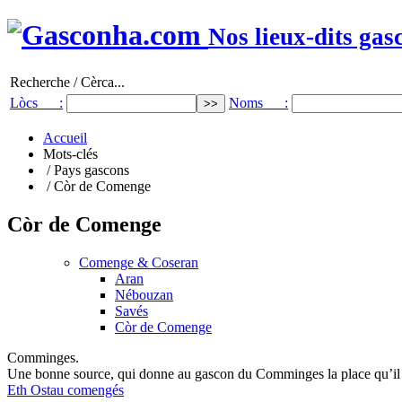
Nos lieux-dits gas
Recherche / Cèrca...
Lòcs :
Noms :
Accueil
Mots-clés
/ Pays gascons
/ Còr de Comenge
Còr de Comenge
Comenge & Coseran
Aran
Nébouzan
Savés
Còr de Comenge
Comminges.
Une bonne source, qui donne au gascon du Comminges la place qu’il 
Eth Ostau comengés