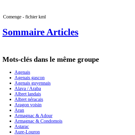
Comenge - fichier kml
Sommaire Articles
Mots-clés dans le même groupe
Agenais
Agenais gascon
Agenais guyennais
Alava / Araba
Albret landais
Albret néracais
Aragon voisin
Aran
Armagnac & Adour
Armagnac & Condomois
Astarac
Aure-Louron