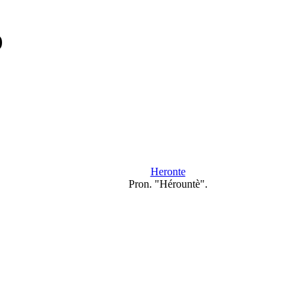
)
Heronte
Pron. "Hérountè".