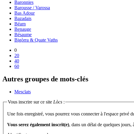
Baronnies
Barousse / Varossa
Bas Adour
Bazadais
Béarn
Benauge
Bésaume
Bigòrra & Quate Vaths
0
20
40
60
Autres groupes de mots-clés
Mesclats
Vous inscrire sur ce site
Lòcs
:
Une fois enregistré, vous pourrez vous connecter à l'espace privé d
Vous serez également inscrit(e)
, dans un délai de quelques jours,