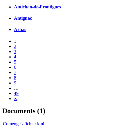
Antichan-de-Frontignes
Antignac
Arbas
1
2
3
4
5
6
7
8
9
…
49
∞
Documents (1)
Comenge - fichier kml