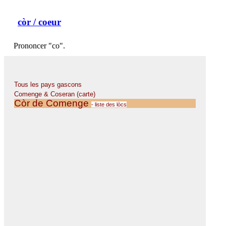
còr
/ coeur
Prononcer "co".