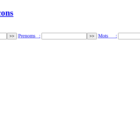
cons
Prenoms :
Mots :