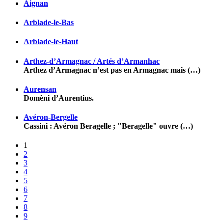
Aignan
Arblade-le-Bas
Arblade-le-Haut
Arthez-d’Armagnac / Artés d’Armanhac
Arthez d’Armagnac n’est pas en Armagnac mais (…)
Aurensan
Domèni d’Aurentius.
Avéron-Bergelle
Cassini : Avéron Beragelle ; "Beragelle" ouvre (…)
1
2
3
4
5
6
7
8
9