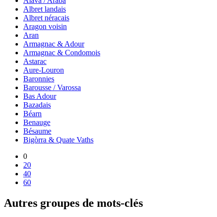
Alava / Araba
Albret landais
Albret néracais
Aragon voisin
Aran
Armagnac & Adour
Armagnac & Condomois
Astarac
Aure-Louron
Baronnies
Barousse / Varossa
Bas Adour
Bazadais
Béarn
Benauge
Bésaume
Bigòrra & Quate Vaths
0
20
40
60
Autres groupes de mots-clés