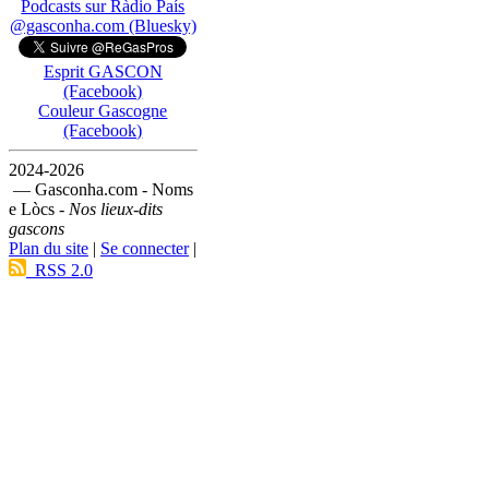
Podcasts sur Ràdio País
@gasconha.com (Bluesky)
Esprit GASCON
(Facebook)
Couleur Gascogne
(Facebook)
2024-2026
— Gasconha.com - Noms
e Lòcs -
Nos lieux-dits
gascons
Plan du site
|
Se connecter
|
RSS 2.0