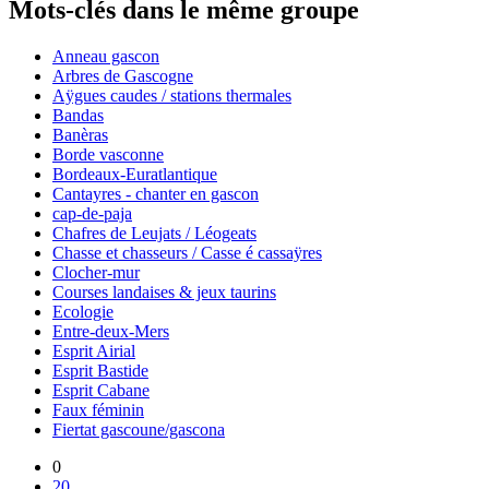
Mots-clés dans le même groupe
Anneau gascon
Arbres de Gascogne
Aÿgues caudes / stations thermales
Bandas
Banèras
Borde vasconne
Bordeaux-Euratlantique
Cantayres - chanter en gascon
cap-de-paja
Chafres de Leujats / Léogeats
Chasse et chasseurs / Casse é cassaÿres
Clocher-mur
Courses landaises & jeux taurins
Ecologie
Entre-deux-Mers
Esprit Airial
Esprit Bastide
Esprit Cabane
Faux féminin
Fiertat gascoune/gascona
0
20