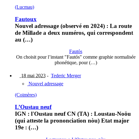
(Lucmau)
Fautoux
Nouvel adressage (observé en 2024) : La route
de Millade a deux numéros, qui correspondent
au (…)
Fautós
On choisit pour l’instant "Fautós" comme graphie normalisée
phonétique, pour (…)
18 mai 2023
-
Tederic Merger
Nouvel adressage
(Coimères)
L’Oustau neuf
IGN : l'Oustau neuf CN (TA) : Loustau-Noöu
(qui atteste la prononciation nòu) Etat major
19e : (…)