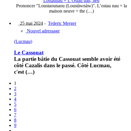
Lostaunau + L’Ostau nau, nèu
Prononcer "Loustaounaou (Loustàwnàw)". L’ostau nau = la
maison neuve = the (…)
25 mai 2024
-
Tederic Merger
Nouvel adressage
(Lucmau)
Le Cassouat
La partie bâtie du Cassouat semble avoir été
côté Cazalis dans le passé. Côté Lucmau,
c'est (…)
1
2
3
4
5
6
7
8
9
…