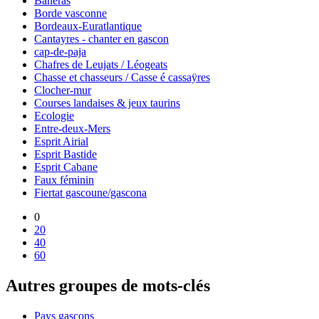
Banèras
Borde vasconne
Bordeaux-Euratlantique
Cantayres - chanter en gascon
cap-de-paja
Chafres de Leujats / Léogeats
Chasse et chasseurs / Casse é cassaÿres
Clocher-mur
Courses landaises & jeux taurins
Ecologie
Entre-deux-Mers
Esprit Airial
Esprit Bastide
Esprit Cabane
Faux féminin
Fiertat gascoune/gascona
0
20
40
60
Autres groupes de mots-clés
Pays gascons