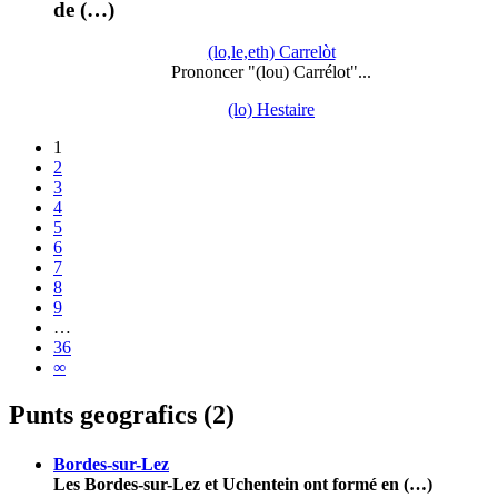
de (…)
(lo,le,eth) Carrelòt
Prononcer "(lou) Carrélot"...
(lo) Hestaire
1
2
3
4
5
6
7
8
9
…
36
∞
Punts geografics (2)
Bordes-sur-Lez
Les Bordes-sur-Lez et Uchentein ont formé en (…)