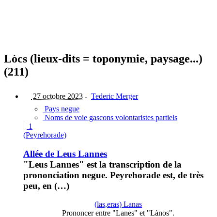
Lòcs (lieux-dits = toponymie, paysage...)
(211)
27 octobre 2023
-
Tederic Merger
Pays negue
Noms de voie gascons volontaristes partiels
|
1
(Peyrehorade)
Allée de Leus Lannes
"Leus Lannes" est la transcription de la
prononciation negue. Peyrehorade est, de très
peu, en (…)
(las,eras) Lanas
Prononcer entre "Lanes" et "Lànos".