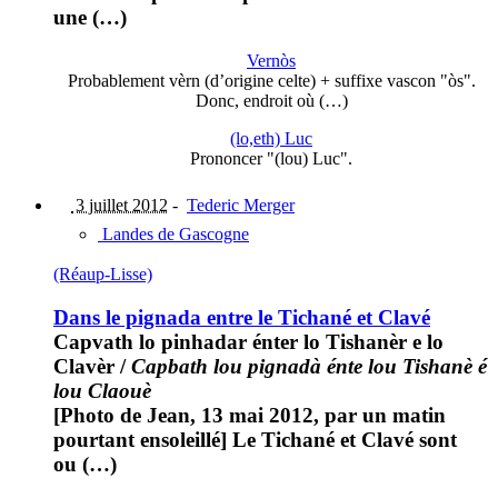
une (…)
Vernòs
Probablement vèrn (d’origine celte) + suffixe vascon "òs".
Donc, endroit où (…)
(lo,eth) Luc
Prononcer "(lou) Luc".
3 juillet 2012
-
Tederic Merger
Landes de Gascogne
(Réaup-Lisse)
Dans le pignada entre le Tichané et Clavé
Capvath lo pinhadar énter lo Tishanèr e lo
Clavèr
/
Capbath lou pignadà énte lou Tishanè é
lou Claouè
[Photo de Jean, 13 mai 2012, par un matin
pourtant ensoleillé] Le Tichané et Clavé sont
ou (…)