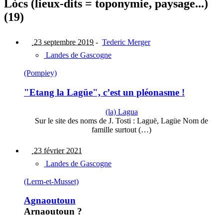
Lòcs (lieux-dits = toponymie, paysage...)
(19)
23 septembre 2019
-
Tederic Merger
Landes de Gascogne
(Pompiey)
"Etang la Lagüe", c’est un pléonasme !
(la) Lagua
Sur le site des noms de J. Tosti : Laguë, Lagüe Nom de
famille surtout (…)
23 février 2021
Landes de Gascogne
(Lerm-et-Musset)
Agnaoutoun
Arnaoutoun ?