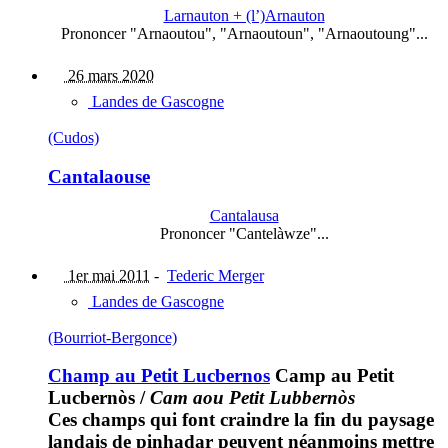
Larnauton + (l’)Arnauton
Prononcer "Arnaoutou", "Arnaoutoun", "Arnaoutoung"...
26 mars 2020
Landes de Gascogne
(Cudos)
Cantalaouse
Cantalausa
Prononcer "Cantelàwze"...
1er mai 2011
-
Tederic Merger
Landes de Gascogne
(Bourriot-Bergonce)
Champ au Petit Lucbernos
Camp au Petit
Lucbernòs
/
Cam aou Petit Lubbernòs
Ces champs qui font craindre la fin du paysage
landais de pinhadar peuvent néanmoins mettre