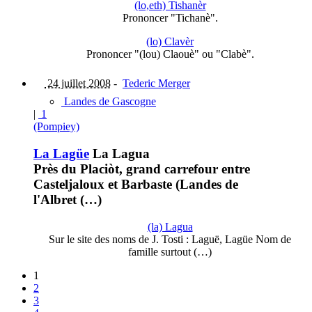
(lo,eth) Tishanèr
Prononcer "Tichanè".
(lo) Clavèr
Prononcer "(lou) Claouè" ou "Clabè".
24 juillet 2008
-
Tederic Merger
Landes de Gascogne
|
1
(Pompiey)
La Lagüe
La Lagua
Près du Placiòt, grand carrefour entre
Casteljaloux et Barbaste (Landes de
l'Albret (…)
(la) Lagua
Sur le site des noms de J. Tosti : Laguë, Lagüe Nom de
famille surtout (…)
1
2
3