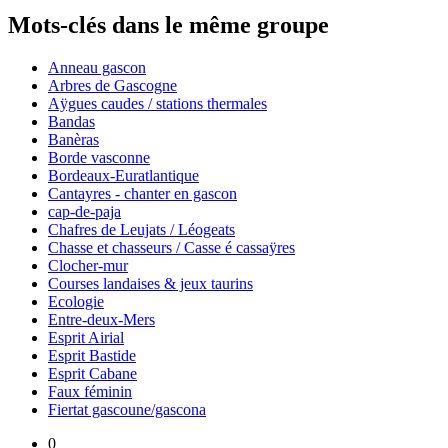
Mots-clés dans le même groupe
Anneau gascon
Arbres de Gascogne
Aÿgues caudes / stations thermales
Bandas
Banèras
Borde vasconne
Bordeaux-Euratlantique
Cantayres - chanter en gascon
cap-de-paja
Chafres de Leujats / Léogeats
Chasse et chasseurs / Casse é cassaÿres
Clocher-mur
Courses landaises & jeux taurins
Ecologie
Entre-deux-Mers
Esprit Airial
Esprit Bastide
Esprit Cabane
Faux féminin
Fiertat gascoune/gascona
0