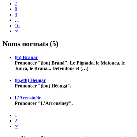
7
8
9
…
16
∞
Noms normats (5)
(lo) Branar
Prononcer "(lou) Branà". Le Pignada, le Matouca, le
Junca, le Brana... Défendons et (…)
(lo,eth) Heugar
Prononcer "(lou) Héougà".
L’Arrosinèir
Prononcer "L’Arrousineÿ".
1
2
∞