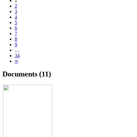
1
2
3
4
5
6
7
8
9
…
34
∞
Documents (11)