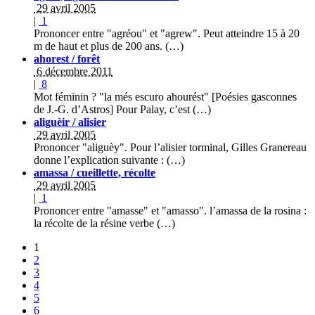
29 avril 2005
|
1
Prononcer entre "agréou" et "agrew". Peut atteindre 15 à 20
m de haut et plus de 200 ans. (…)
ahorest / forêt
6 décembre 2011
|
8
Mot féminin ? "la més escuro ahourést" [Poésies gasconnes
de J.-G. d’Astros] Pour Palay, c’est (…)
aliguèir / alisier
29 avril 2005
Prononcer "aliguèy". Pour l’alisier torminal, Gilles Granereau
donne l’explication suivante : (…)
amassa / cueillette, récolte
29 avril 2005
|
1
Prononcer entre "amasse" et "amasso". l’amassa de la rosina :
la récolte de la résine verbe (…)
1
2
3
4
5
6