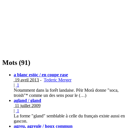
Mots (91)
a blanc estòc / en coupe rase
19 avril 2013
-
Tederic Merger
|
1
Notamment dans la forêt landaise. Pèir Morà donne "soca,
troish"* comme un des sens pour le (…)
agland / gland
11 juillet 2009
|
1
La forme "gland" semblable à celle du français existe aussi en
gascon.
agreu, agreule / houx commun