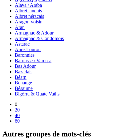
Alava / Araba
Albret landais
Albret néracais
Aragon voisin
Aran
Armagnac & Adour
Armagnac & Condomois
Astarac
Aure-Louron
Baronnies
Barousse / Varossa
Bas Adour
Bazadais
Béarn
Benauge
Bésaume
Bigòrra & Quate Vaths
0
20
40
60
Autres groupes de mots-clés