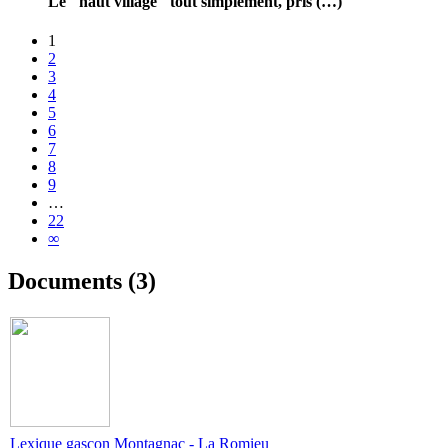
Le "haut village" tout simplement, pris (…)
1
2
3
4
5
6
7
8
9
…
22
∞
Documents (3)
Lexique gascon Montagnac - La Romieu