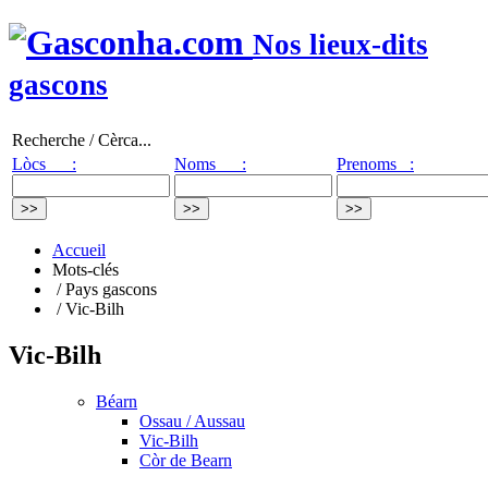
Nos lieux-dits
gascons
Recherche / Cèrca...
Lòcs :
Noms :
Prenoms :
Accueil
Mots-clés
/ Pays gascons
/ Vic-Bilh
Vic-Bilh
Béarn
Ossau / Aussau
Vic-Bilh
Còr de Bearn