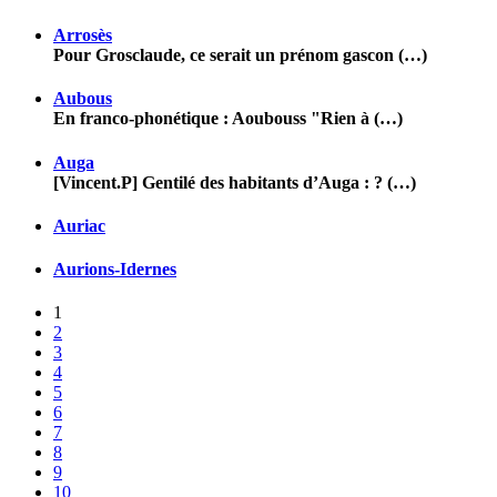
Arrosès
Pour Grosclaude, ce serait un prénom gascon (…)
Aubous
En franco-phonétique : Aoubouss "Rien à (…)
Auga
[Vincent.P] Gentilé des habitants d’Auga : ? (…)
Auriac
Aurions-Idernes
1
2
3
4
5
6
7
8
9
10