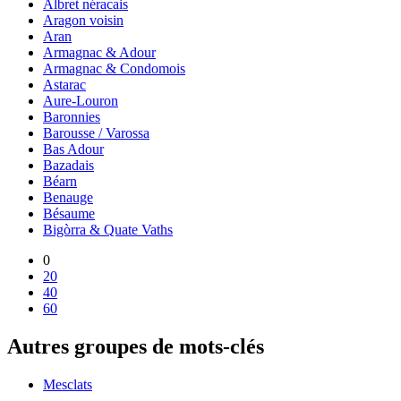
Albret néracais
Aragon voisin
Aran
Armagnac & Adour
Armagnac & Condomois
Astarac
Aure-Louron
Baronnies
Barousse / Varossa
Bas Adour
Bazadais
Béarn
Benauge
Bésaume
Bigòrra & Quate Vaths
0
20
40
60
Autres groupes de mots-clés
Mesclats