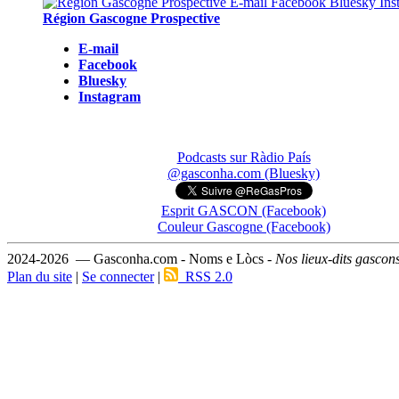
Région Gascogne Prospective
E-mail
Facebook
Bluesky
Instagram
Podcasts sur Ràdio País
@gasconha.com (Bluesky)
Esprit GASCON (Facebook)
Couleur Gascogne (Facebook)
2024-2026 — Gasconha.com - Noms e Lòcs -
Nos lieux-dits gascon
Plan du site
|
Se connecter
|
RSS 2.0