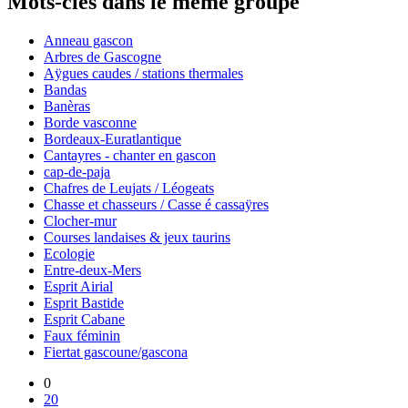
Mots-clés dans le même groupe
Anneau gascon
Arbres de Gascogne
Aÿgues caudes / stations thermales
Bandas
Banèras
Borde vasconne
Bordeaux-Euratlantique
Cantayres - chanter en gascon
cap-de-paja
Chafres de Leujats / Léogeats
Chasse et chasseurs / Casse é cassaÿres
Clocher-mur
Courses landaises & jeux taurins
Ecologie
Entre-deux-Mers
Esprit Airial
Esprit Bastide
Esprit Cabane
Faux féminin
Fiertat gascoune/gascona
0
20