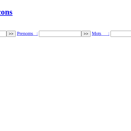
cons
Prenoms :
Mots :