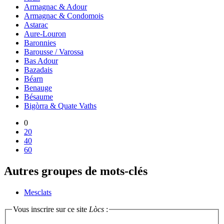
Armagnac & Adour
Armagnac & Condomois
Astarac
Aure-Louron
Baronnies
Barousse / Varossa
Bas Adour
Bazadais
Béarn
Benauge
Bésaume
Bigòrra & Quate Vaths
0
20
40
60
Autres groupes de mots-clés
Mesclats
Vous inscrire sur ce site
Lòcs
: