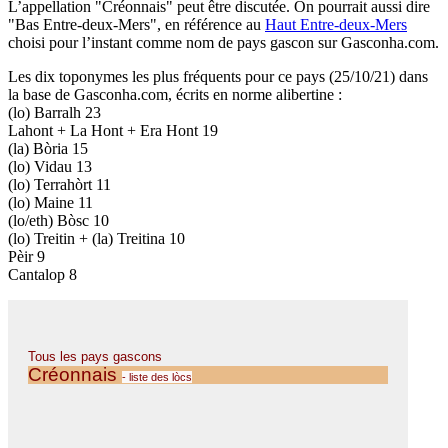
L’appellation "Créonnais" peut être discutée. On pourrait aussi dire
"Bas Entre-deux-Mers", en référence au
Haut Entre-deux-Mers
choisi pour l’instant comme nom de pays gascon sur Gasconha.com.
Les dix toponymes les plus fréquents pour ce pays (25/10/21) dans
la base de Gasconha.com, écrits en norme alibertine :
(lo) Barralh 23
Lahont + La Hont + Era Hont 19
(la) Bòria 15
(lo) Vidau 13
(lo) Terrahòrt 11
(lo) Maine 11
(lo/eth) Bòsc 10
(lo) Treitin + (la) Treitina 10
Pèir 9
Cantalop 8