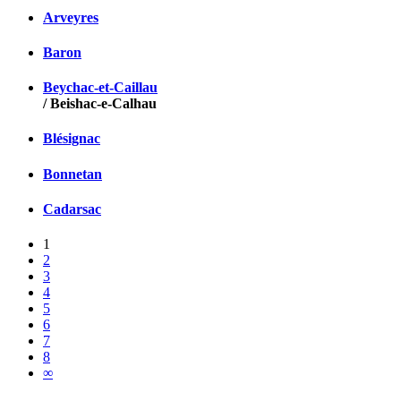
Arveyres
Baron
Beychac-et-Caillau
/ Beishac-e-Calhau
Blésignac
Bonnetan
Cadarsac
1
2
3
4
5
6
7
8
∞