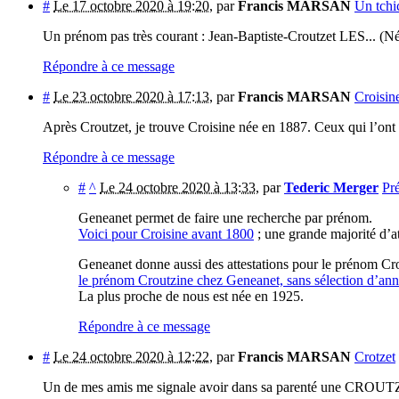
#
Le 17 octobre 2020 à 19:20
,
par
Francis MARSAN
Un tchi
Un prénom pas très courant : Jean-Baptiste-Croutzet LES... (Né
Répondre à ce message
#
Le 23 octobre 2020 à 17:13
,
par
Francis MARSAN
Croisin
Après Croutzet, je trouve Croisine née en 1887. Ceux qui l’
Répondre à ce message
#
^
Le 24 octobre 2020 à 13:33
,
par
Tederic Merger
Pr
Geneanet permet de faire une recherche par prénom.
Voici pour Croisine avant 1800
; une grande majorité d’at
Geneanet donne aussi des attestations pour le prénom Cro
le prénom Croutzine chez Geneanet, sans sélection d’an
La plus proche de nous est née en 1925.
Répondre à ce message
#
Le 24 octobre 2020 à 12:22
,
par
Francis MARSAN
Crotzet
Un de mes amis me signale avoir dans sa parenté une CROUTZ