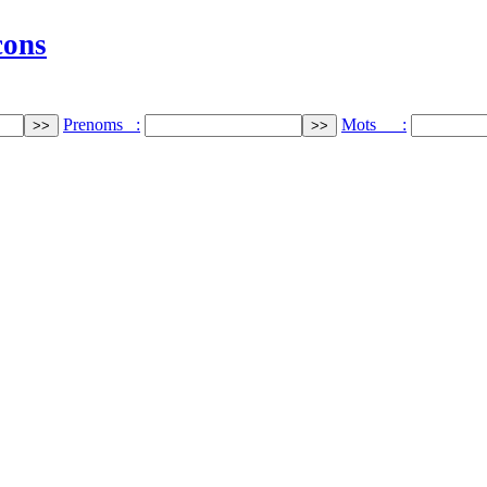
cons
Prenoms :
Mots :