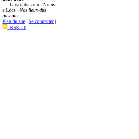
— Gasconha.com - Noms
e Lòcs -
Nos lieux-dits
gascons
Plan du site
|
Se connecter
|
RSS 2.0