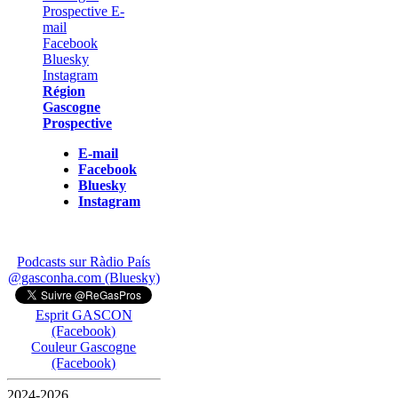
Région
Gascogne
Prospective
E-mail
Facebook
Bluesky
Instagram
Podcasts sur Ràdio País
@gasconha.com (Bluesky)
Esprit GASCON
(Facebook)
Couleur Gascogne
(Facebook)
2024-2026