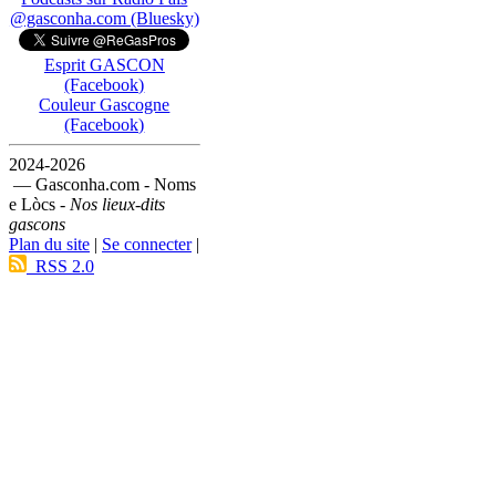
@gasconha.com (Bluesky)
Esprit GASCON
(Facebook)
Couleur Gascogne
(Facebook)
2024-2026
— Gasconha.com - Noms
e Lòcs -
Nos lieux-dits
gascons
Plan du site
|
Se connecter
|
RSS 2.0