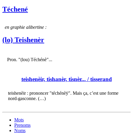
Téchené
en graphie alibertine :
(lo) Teishenèr
Pron. "(lou) Téchénè"...
teishenèir, tishanèr, tisnèr...
/ tisserand
teishenèir : prononcer "téchénèÿ". Mais ça, c’est une forme
nord-gasconne. (…)
Mots
Prenoms
Noms