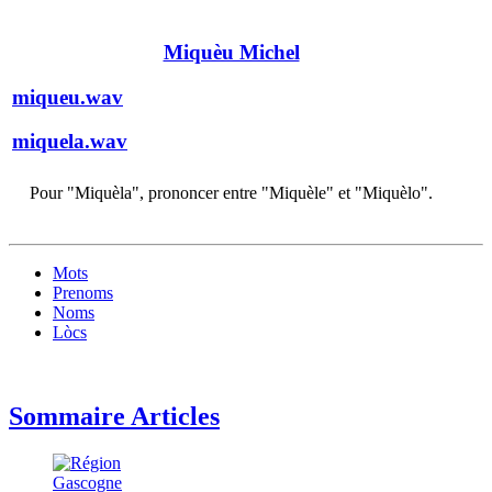
Miquèu Michel
miqueu.wav
miquela.wav
Pour "Miquèla", prononcer entre "Miquèle" et "Miquèlo".
Mots
Prenoms
Noms
Lòcs
Sommaire Articles