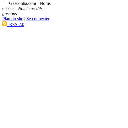
— Gasconha.com - Noms
e Lòcs -
Nos lieux-dits
gascons
Plan du site
|
Se connecter
|
RSS 2.0