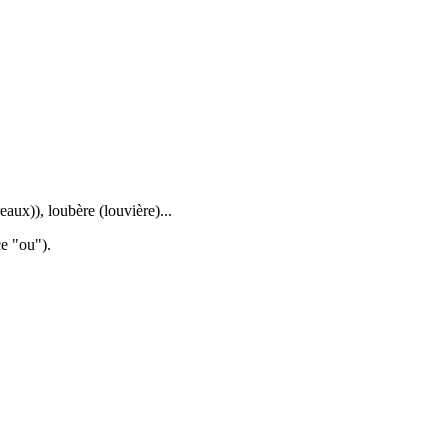
eaux)), loubère (louvière)...
ce "ou").