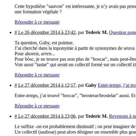
Cette hypothèse "sauvon" est intéressante, je n’y avais pas pens
une formation végétale ?
Répondre à ce message
#
Le 26 décembre 2014 à 23:42
,
par
Tederic M.
Question pon
Ta question, Gaby, est pointue.
J’ai cherché dans la toponymie à partir de synonymes de seuva (
Pour ahorest,
arren
...
Pour bòsc, je ne trouve pas non plus de "boscar", mais peut-êtr
Voir aussi "tastar" qui serait un collectif formé sur un collectif (ta
Répondre à ce message
#
Le 27 décembre 2014 à 12:17
,
par
Gaby
Entre-temps, j’ai tr
Entre-temps, j’ai trouvé "brocar", "brosterar/brostelar" aussi. E
Répondre à ce message
#
Le 27 décembre 2014 à 23:06
,
par
Tederic M.
Revenons à no
Le suffixe -on est probablement diminutif ; on peut imaginer de 
Un collectif (sauboar) peut alors désigner un ensemble plus gra