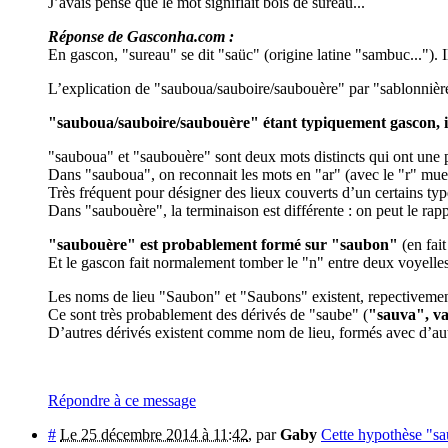
J’avais pensé que le mot signifiait bois de sureau...
Réponse de Gasconha.com :
En gascon, "sureau" se dit "saüc" (origine latine "sambuc...").
L’explication de "sauboua/sauboire/saubouère" par "sablonnière
"sauboua/sauboire/saubouère" étant typiquement gascon, il 
"sauboua" et "saubouère" sont deux mots distincts qui ont une
Dans "sauboua", on reconnait les mots en "ar" (avec le "r" muet
Très fréquent pour désigner des lieux couverts d’un certains typ
Dans "saubouère", la terminaison est différente : on peut le rapp
"saubouère" est probablement formé sur "saubon"
(en fai
Et le gascon fait normalement tomber le "n" entre deux voyelle
Les noms de lieu "Saubon" et "Saubons" existent, repectivemen
Ce sont très probablement des dérivés de "saube" (
"sauva", va
D’autres dérivés existent comme nom de lieu, formés avec d’autr
Répondre à ce message
#
Le 25 décembre 2014 à 11:42
,
par
Gaby
Cette hypothèse "sau