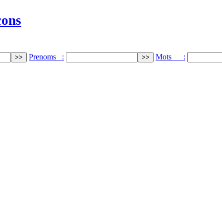
cons
Prenoms :
Mots :