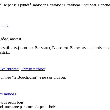
é. Je pensais plutôt à sablonar > *sabloar > *salboar > sauboar. Cependa
chuda
bòsc, ahorest...)
e est-il sous-jacent aux Bouscaret, Bouscarot, Bouscaras... qui existen
sta)...
ouvé "brocar", "brosterar/brost
t un lieu "le Bouchourra" je ne sais plus où.
s saubons...
tous petits bois.
nd, une zone parsemée de petits bois.