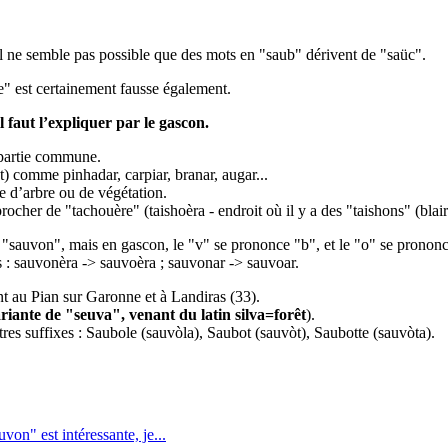
 Il ne semble pas possible que des mots en "saub" dérivent de "saüc".
" est certainement fausse également.
faut l’expliquer par le gascon.
 partie commune.
) comme pinhadar, carpiar, branar, augar...
e d’arbre ou de végétation.
rocher de "tachouère" (taishoèra - endroit où il y a des "taishons" (blair
t "sauvon", mais en gascon, le "v" se prononce "b", et le "o" se pronon
s : sauvonèra -> sauvoèra ; sauvonar -> sauvoar.
t au Pian sur Garonne et à Landiras (33).
riante de "seuva", venant du latin silva=forêt
).
es suffixes : Saubole (sauvòla), Saubot (sauvòt), Saubotte (sauvòta).
von" est intéressante, je...