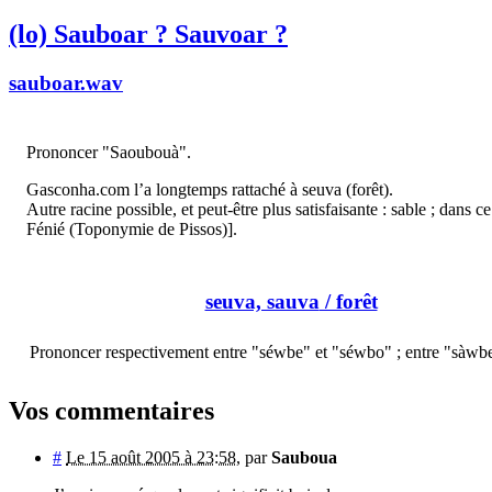
(lo) Sauboar ? Sauvoar ?
sauboar.wav
Prononcer "Saoubouà".
Gasconha.com l’a longtemps rattaché à seuva (forêt).
Autre racine possible, et peut-être plus satisfaisante : sable ; dans
Fénié (Toponymie de Pissos)].
seuva, sauva
/ forêt
Prononcer respectivement entre "séwbe" et "séwbo" ; entre "sàwb
Vos commentaires
#
Le 15 août 2005 à 23:58
,
par
Sauboua