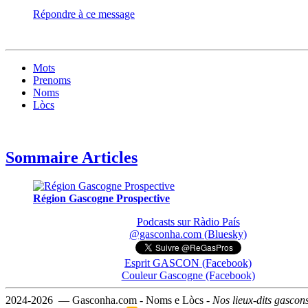
Répondre à ce message
Mots
Prenoms
Noms
Lòcs
Sommaire Articles
Région Gascogne Prospective
Podcasts sur Ràdio País
@gasconha.com (Bluesky)
Esprit GASCON (Facebook)
Couleur Gascogne (Facebook)
2024-2026 — Gasconha.com - Noms e Lòcs -
Nos lieux-dits gascon