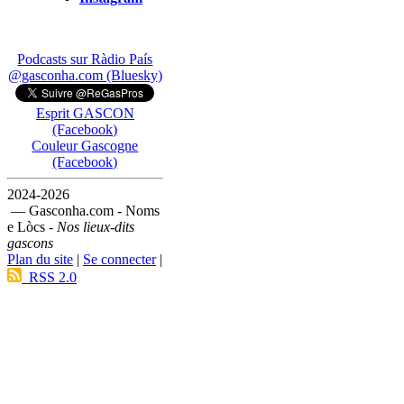
Podcasts sur Ràdio País
@gasconha.com (Bluesky)
Esprit GASCON
(Facebook)
Couleur Gascogne
(Facebook)
2024-2026
— Gasconha.com - Noms
e Lòcs -
Nos lieux-dits
gascons
Plan du site
|
Se connecter
|
RSS 2.0