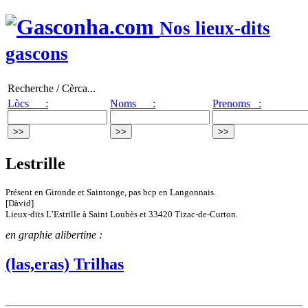
Nos lieux-dits
gascons
Recherche / Cèrca...
Lòcs :
Noms :
Prenoms :
Lestrille
Présent en Gironde et Saintonge, pas bcp en Langonnais.
[Dàvid]
Lieux-dits L’Estrille à Saint Loubès et 33420 Tizac-de-Curton.
en graphie alibertine :
(las,eras) Trilhas