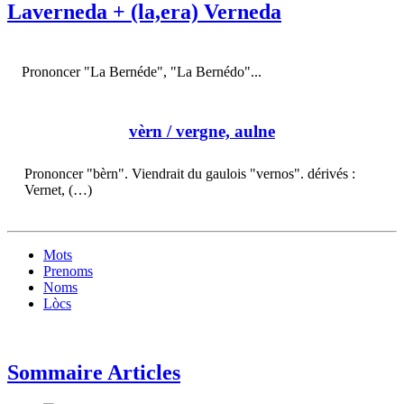
Laverneda + (la,era) Verneda
Prononcer "La Bernéde", "La Bernédo"...
vèrn
/ vergne, aulne
Prononcer "bèrn". Viendrait du gaulois "vernos". dérivés :
Vernet, (…)
Mots
Prenoms
Noms
Lòcs
Sommaire Articles