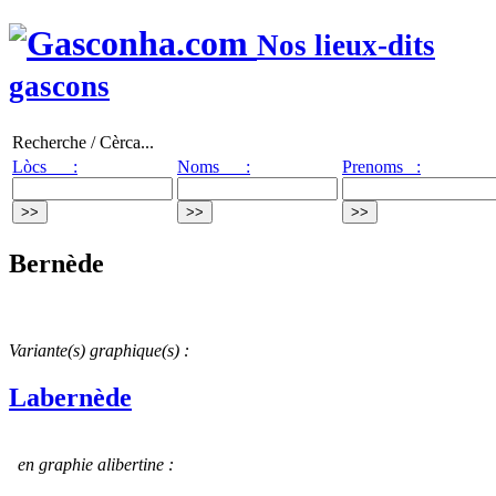
Nos lieux-dits
gascons
Recherche / Cèrca...
Lòcs :
Noms :
Prenoms :
Bernède
Variante(s) graphique(s) :
Labernède
en graphie alibertine :