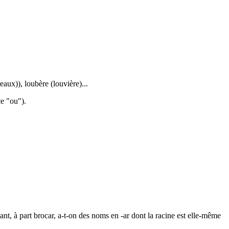
eaux)), loubère (louvière)...
ce "ou").
nt, à part brocar, a-t-on des noms en -ar dont la racine est elle-même