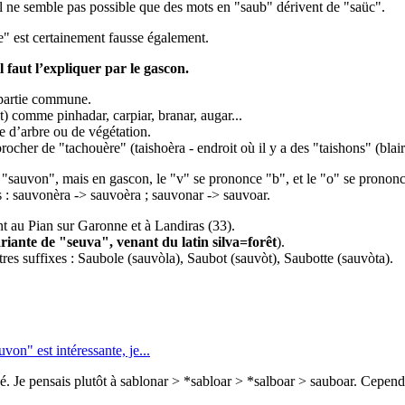
 Il ne semble pas possible que des mots en "saub" dérivent de "saüc".
" est certainement fausse également.
faut l’expliquer par le gascon.
 partie commune.
) comme pinhadar, carpiar, branar, augar...
e d’arbre ou de végétation.
rocher de "tachouère" (taishoèra - endroit où il y a des "taishons" (blair
t "sauvon", mais en gascon, le "v" se prononce "b", et le "o" se pronon
s : sauvonèra -> sauvoèra ; sauvonar -> sauvoar.
t au Pian sur Garonne et à Landiras (33).
riante de "seuva", venant du latin silva=forêt
).
es suffixes : Saubole (sauvòla), Saubot (sauvòt), Saubotte (sauvòta).
von" est intéressante, je...
é. Je pensais plutôt à sablonar > *sabloar > *salboar > sauboar. Cependa