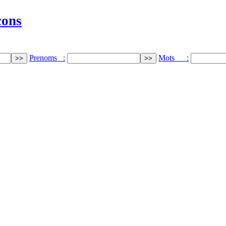
cons
Prenoms :
Mots :