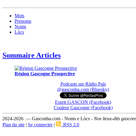
Mots
Prenoms
Noms
Lòcs
Sommaire Articles
Région Gascogne Prospective
Podcasts sur Ràdio País
@gasconha.com (Bluesky)
Esprit GASCON (Facebook)
Couleur Gascogne (Facebook)
2024-2026 — Gasconha.com - Noms e Lòcs -
Nos lieux-dits gascon
Plan du site
|
Se connecter
|
RSS 2.0