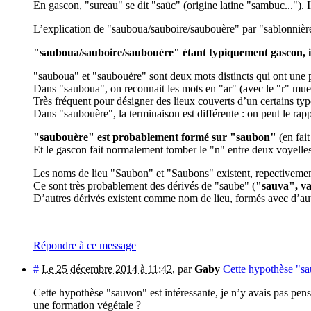
En gascon, "sureau" se dit "saüc" (origine latine "sambuc...").
L’explication de "sauboua/sauboire/saubouère" par "sablonnière
"sauboua/sauboire/saubouère" étant typiquement gascon, il 
"sauboua" et "saubouère" sont deux mots distincts qui ont une
Dans "sauboua", on reconnait les mots en "ar" (avec le "r" muet
Très fréquent pour désigner des lieux couverts d’un certains typ
Dans "saubouère", la terminaison est différente : on peut le rapp
"saubouère" est probablement formé sur "saubon"
(en fai
Et le gascon fait normalement tomber le "n" entre deux voyelle
Les noms de lieu "Saubon" et "Saubons" existent, repectivemen
Ce sont très probablement des dérivés de "saube" (
"sauva", va
D’autres dérivés existent comme nom de lieu, formés avec d’autr
Répondre à ce message
#
Le 25 décembre 2014 à 11:42
,
par
Gaby
Cette hypothèse "sau
Cette hypothèse "sauvon" est intéressante, je n’y avais pas pens
une formation végétale ?