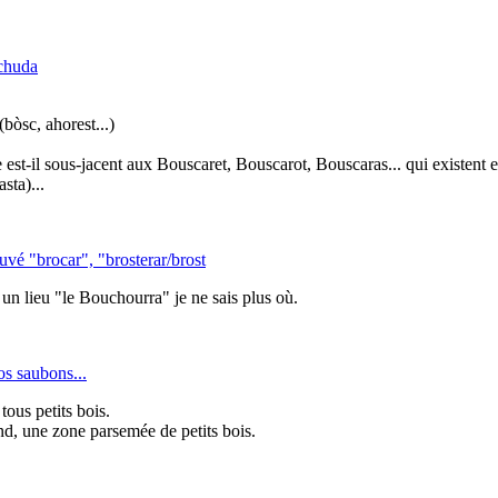
chuda
bòsc, ahorest...)
e est-il sous-jacent aux Bouscaret, Bouscarot, Bouscaras... qui existen
sta)...
ouvé "brocar", "brosterar/brost
t un lieu "le Bouchourra" je ne sais plus où.
s saubons...
tous petits bois.
nd, une zone parsemée de petits bois.