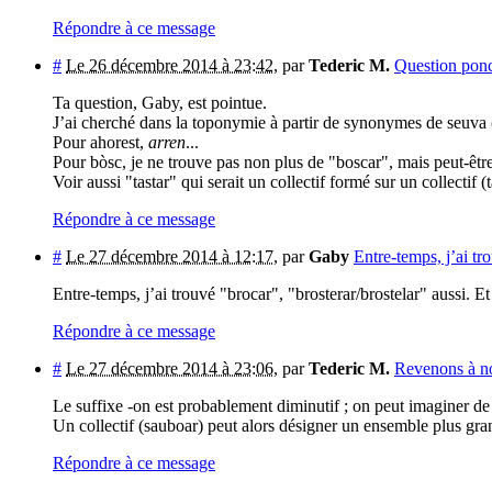
Répondre à ce message
#
Le 26 décembre 2014 à 23:42
,
par
Tederic M.
Question pon
Ta question, Gaby, est pointue.
J’ai cherché dans la toponymie à partir de synonymes de seuva (
Pour ahorest,
arren
...
Pour bòsc, je ne trouve pas non plus de "boscar", mais peut-êtr
Voir aussi "tastar" qui serait un collectif formé sur un collectif (ta
Répondre à ce message
#
Le 27 décembre 2014 à 12:17
,
par
Gaby
Entre-temps, j’ai tr
Entre-temps, j’ai trouvé "brocar", "brosterar/brostelar" aussi. E
Répondre à ce message
#
Le 27 décembre 2014 à 23:06
,
par
Tederic M.
Revenons à no
Le suffixe -on est probablement diminutif ; on peut imaginer de 
Un collectif (sauboar) peut alors désigner un ensemble plus gra
Répondre à ce message