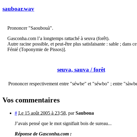
sauboar.wav
Prononcer "Saoubouà".
Gasconha.com l’a longtemps rattaché à seuva (forêt).
Autre racine possible, et peut-être plus satisfaisante : sable ; dans
Fénié (Toponymie de Pissos)].
seuva, sauva
/ forêt
Prononcer respectivement entre "séwbe" et "séwbo" ; entre "sàwb
Vos commentaires
#
Le 15 août 2005 à 23:58
,
par
Sauboua
J’avais pensé que le mot signifiait bois de sureau...
Réponse de Gasconha.com :