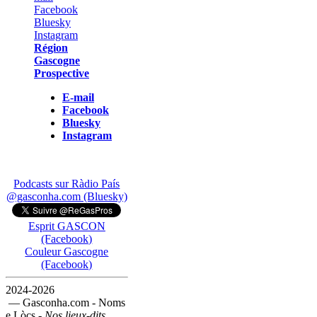
Région
Gascogne
Prospective
E-mail
Facebook
Bluesky
Instagram
Podcasts sur Ràdio País
@gasconha.com (Bluesky)
Esprit GASCON
(Facebook)
Couleur Gascogne
(Facebook)
2024-2026
— Gasconha.com - Noms
e Lòcs -
Nos lieux-dits