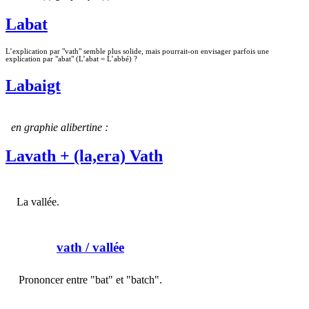
Labat
L’explication par "vath" semble plus solide, mais pourrait-on envisager parfois une
explication par "abat" (L’abat = L’abbé) ?
Labaigt
en graphie alibertine :
Lavath + (la,era) Vath
La vallée.
vath
/ vallée
Prononcer entre "bat" et "batch".