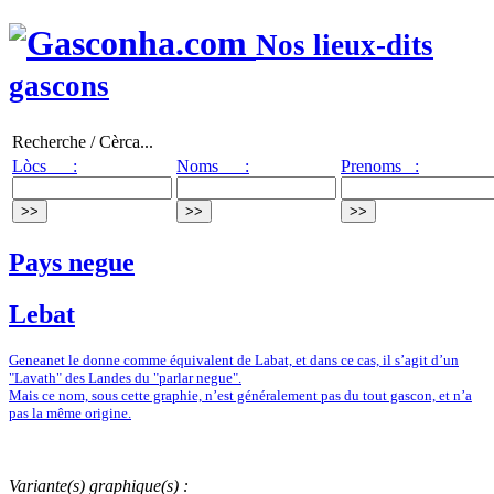
Nos lieux-dits
gascons
Recherche / Cèrca...
Lòcs :
Noms :
Prenoms :
Pays negue
Lebat
Geneanet le donne comme équivalent de Labat, et dans ce cas, il s’agit d’un
"Lavath" des Landes du "parlar negue".
Mais ce nom, sous cette graphie, n’est généralement pas du tout gascon, et n’a
pas la même origine.
Variante(s) graphique(s) :