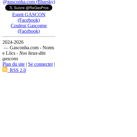
@gasconha.com (Bluesky)
Esprit GASCON
(Facebook)
Couleur Gascogne
(Facebook)
2024-2026
— Gasconha.com - Noms
e Lòcs -
Nos lieux-dits
gascons
Plan du site
|
Se connecter
|
RSS 2.0