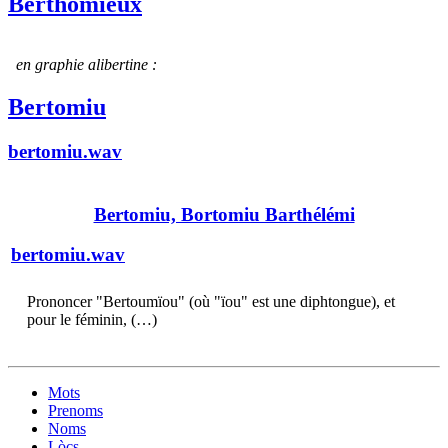
Berthomieux
en graphie alibertine :
Bertomiu
bertomiu.wav
Bertomiu, Bortomiu Barthélémi
bertomiu.wav
Prononcer "Bertoumïou" (où "ïou" est une diphtongue), et
pour le féminin, (…)
Mots
Prenoms
Noms
Lòcs