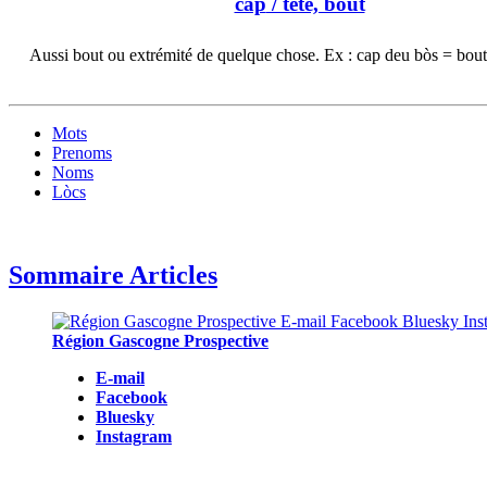
cap
/ tête, bout
Aussi bout ou extrémité de quelque chose. Ex : cap deu bòs = bout
Mots
Prenoms
Noms
Lòcs
Sommaire Articles
Région Gascogne Prospective
E-mail
Facebook
Bluesky
Instagram