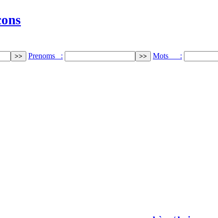
cons
Prenoms :
Mots :