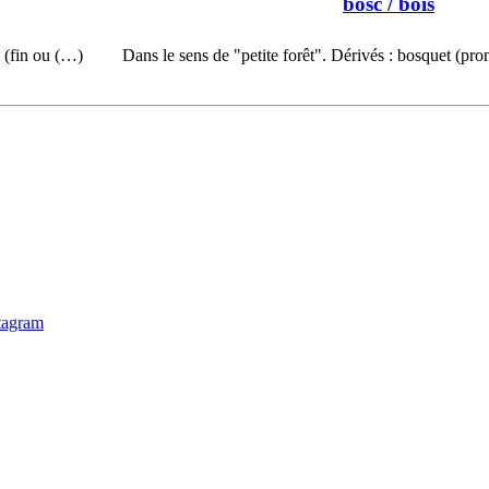
bòsc
/ bois
 (fin ou (…)
Dans le sens de "petite forêt". Dérivés : bosquet (pr