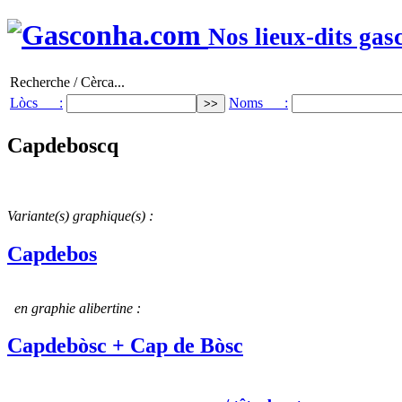
Nos lieux-dits gas
Recherche / Cèrca...
Lòcs :
Noms :
Capdeboscq
Variante(s) graphique(s) :
Capdebos
en graphie alibertine :
Capdebòsc + Cap de Bòsc