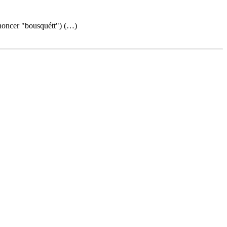
ononcer "bousquétt") (…)