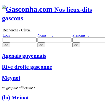
Nos lieux-dits
gascons
Recherche / Cèrca...
Lòcs :
Noms :
Prenoms :
Agenais guyennais
Rive droite gasconne
Meynot
en graphie alibertine :
(lo) Meinòt