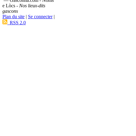
— Gasconha.com - Noms
e Lòcs -
Nos lieux-dits
gascons
Plan du site
|
Se connecter
|
RSS 2.0