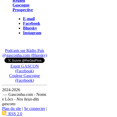
Région
Gascogne
Prospective
E-mail
Facebook
Bluesky
Instagram
Podcasts sur Ràdio País
@gasconha.com (Bluesky)
Esprit GASCON
(Facebook)
Couleur Gascogne
(Facebook)
2024-2026
— Gasconha.com - Noms
e Lòcs -
Nos lieux-dits
gascons
Plan du site
|
Se connecter
|
RSS 2.0