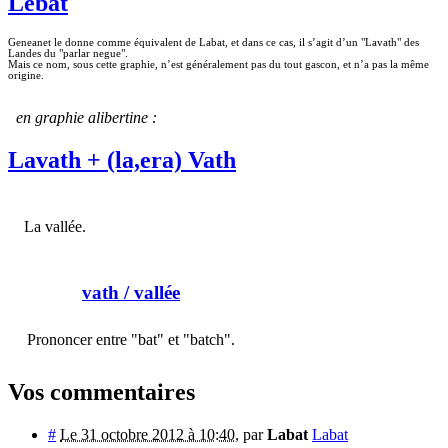
Lebat
Geneanet le donne comme équivalent de Labat, et dans ce cas, il s’agit d’un "Lavath" des
Landes du "parlar negue".
Mais ce nom, sous cette graphie, n’est généralement pas du tout gascon, et n’a pas la même
origine.
en graphie alibertine :
Lavath + (la,era) Vath
La vallée.
vath
/ vallée
Prononcer entre "bat" et "batch".
Vos commentaires
#
Le 31 octobre 2012 à 10:40
,
par
Labat
Labat