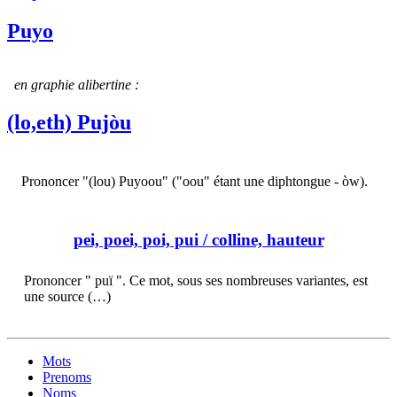
Puyo
en graphie alibertine :
(lo,eth) Pujòu
Prononcer "(lou) Puyoou" ("oou" étant une diphtongue - òw).
pei, poei, poi, pui
/ colline, hauteur
Prononcer " puï ". Ce mot, sous ses nombreuses variantes, est
une source (…)
Mots
Prenoms
Noms