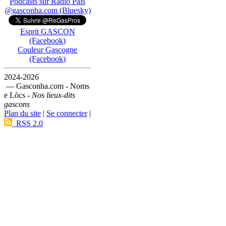
Podcasts sur Ràdio País
@gasconha.com (Bluesky)
Esprit GASCON
(Facebook)
Couleur Gascogne
(Facebook)
2024-2026
— Gasconha.com - Noms
e Lòcs -
Nos lieux-dits
gascons
Plan du site
|
Se connecter
|
RSS 2.0