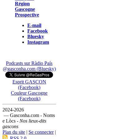
Région
Gascogne
Prospective
E-mail
Facebook
Bluesky
Instagram
Podcasts sur Ràdio País
@gasconha.com (Bluesky)
Esprit GASCON
(Facebook)
Couleur Gascogne
(Facebook)
2024-2026
— Gasconha.com - Noms
e Lòcs -
Nos lieux-dits
gascons
Plan du site
|
Se connecter
|
RSS 2.0