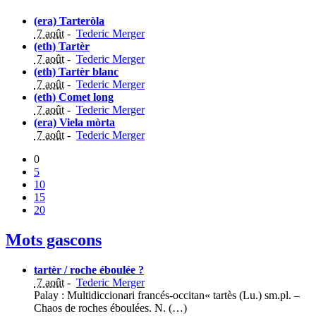
(era) Tarteròla
7 août
-
Tederic Merger
(eth) Tartèr
7 août
-
Tederic Merger
(eth) Tartèr blanc
7 août
-
Tederic Merger
(eth) Comet long
7 août
-
Tederic Merger
(era) Viela mòrta
7 août
-
Tederic Merger
0
5
10
15
20
Mots gascons
tartèr / roche éboulée ?
7 août
-
Tederic Merger
Palay : Multidiccionari francés-occitan« tartès (Lu.) sm.pl. –
Chaos de roches éboulées. N. (…)