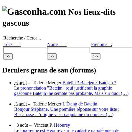
Nos lieux-dits
gascons
Recherche / Cèrca...
Lòcs :
Noms :
Prenoms :
Derniers grans de sau (forums)
6 août
–
Tederic Merger
Batejin ? Batejen ? Batejan ?
La prononciation "Batejïn" (qui justifierait la graphie
gasconne Batejin) ne semble pas probable. Mais sur quoi (…)
3 août
–
Tederic Merger
L'Étang de Batejin
Bonjour Stéphane, Une première réponse sur votre liste :
Biscarosse : l’origine vasco-aquitaine du nom est (…)
3 août
–
Vincent P.
Héourey
Le toponyme est Heourey sur le cadastre napoléonien de