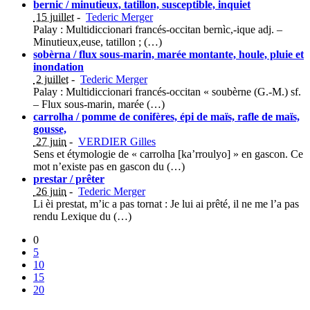
bernic / minutieux, tatillon, susceptible, inquiet
15 juillet
-
Tederic Merger
Palay : Multidiccionari francés-occitan bernìc,-ique adj. –
Minutieux,euse, tatillon ; (…)
sobèrna / flux sous-marin, marée montante, houle, pluie et
inondation
2 juillet
-
Tederic Merger
Palay : Multidiccionari francés-occitan « soubèrne (G.-M.) sf.
– Flux sous-marin, marée (…)
carrolha / pomme de conifères, épi de maïs, rafle de maïs,
gousse,
27 juin
-
VERDIER Gilles
Sens et étymologie de « carrolha [ka’rroulyo] » en gascon. Ce
mot n’existe pas en gascon du (…)
prestar / prêter
26 juin
-
Tederic Merger
Li èi prestat, m’ic a pas tornat : Je lui ai prêté, il ne me l’a pas
rendu Lexique du (…)
0
5
10
15
20