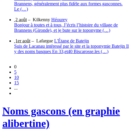
Brannens, généralement plus fidèle aux formes gasconnes.
Le (…)
2 août
–
Kilkenny
Héourey
Bonjour à toutes et à tous, J’écris l’histoire du village de
Brannens (Gironde), et je bute sur le toponyme (…)
1er août
–
Lafargue
L'Étang de Batejin
Suis de Lacanau intéressé par le site et la toponymie Batejin Il
y des noms basques En 33,et40 Biscarosse.les (…)
0
5
10
15
...
Noms gascons (en graphie
alibertine)