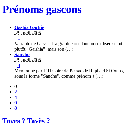
Prénoms gascons
Gashia Gachie
29 avril 2005
|
1
Variante de Gassia. La graphie occitane normalisée serait
plutôt "Gaishia", mais son (…)
Sancho
29 avril 2005
|
4
Mentionné par L’Histoire de Pessac de Raphaël St Orens,
sous la forme "Sanche", comme prénom à (…)
0
2
4
6
8
Taves ? Tavès ?