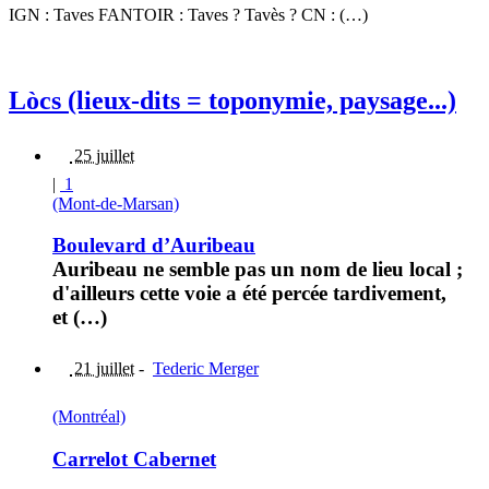
IGN : Taves FANTOIR : Taves ? Tavès ? CN : (…)
Lòcs (lieux-dits = toponymie, paysage...)
25 juillet
|
1
(Mont-de-Marsan)
Boulevard d’Auribeau
Auribeau ne semble pas un nom de lieu local ;
d'ailleurs cette voie a été percée tardivement,
et (…)
21 juillet
-
Tederic Merger
(Montréal)
Carrelot Cabernet