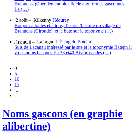
Brannens, généralement plus fidèle aux formes gasconnes.
Le (…)
2 août
–
Kilkenny
Héourey
Bonjour à toutes et à tous, J’écris l’histoire du village de
Brannens (Gironde), et je bute sur le toponyme (…)
1er août
–
Lafargue
L'Étang de Batejin
Suis de Lacanau intéressé par le site et la toponymie Batejin Il
y des noms basques En 33,et40 Biscarosse.les (…)
0
5
10
15
...
Noms gascons (en graphie
alibertine)