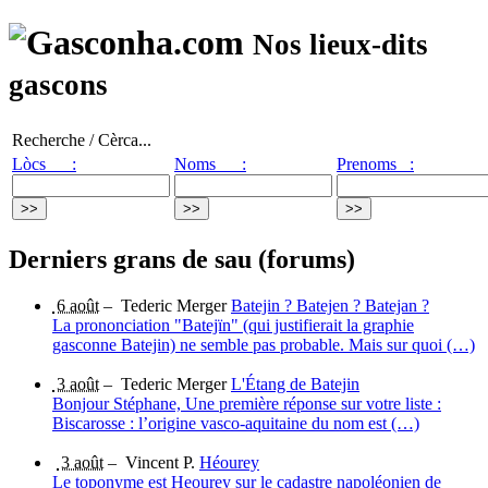
Nos lieux-dits
gascons
Recherche / Cèrca...
Lòcs :
Noms :
Prenoms :
Derniers grans de sau (forums)
6 août
–
Tederic Merger
Batejin ? Batejen ? Batejan ?
La prononciation "Batejïn" (qui justifierait la graphie
gasconne Batejin) ne semble pas probable. Mais sur quoi (…)
3 août
–
Tederic Merger
L'Étang de Batejin
Bonjour Stéphane, Une première réponse sur votre liste :
Biscarosse : l’origine vasco-aquitaine du nom est (…)
3 août
–
Vincent P.
Héourey
Le toponyme est Heourey sur le cadastre napoléonien de