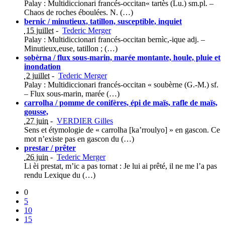
Palay : Multidiccionari francés-occitan« tartès (Lu.) sm.pl. –
Chaos de roches éboulées. N. (…)
bernic / minutieux, tatillon, susceptible, inquiet
15 juillet
-
Tederic Merger
Palay : Multidiccionari francés-occitan bernìc,-ique adj. –
Minutieux,euse, tatillon ; (…)
sobèrna / flux sous-marin, marée montante, houle, pluie et
inondation
2 juillet
-
Tederic Merger
Palay : Multidiccionari francés-occitan « soubèrne (G.-M.) sf.
– Flux sous-marin, marée (…)
carrolha / pomme de conifères, épi de maïs, rafle de maïs,
gousse,
27 juin
-
VERDIER Gilles
Sens et étymologie de « carrolha [ka’rroulyo] » en gascon. Ce
mot n’existe pas en gascon du (…)
prestar / prêter
26 juin
-
Tederic Merger
Li èi prestat, m’ic a pas tornat : Je lui ai prêté, il ne me l’a pas
rendu Lexique du (…)
0
5
10
15