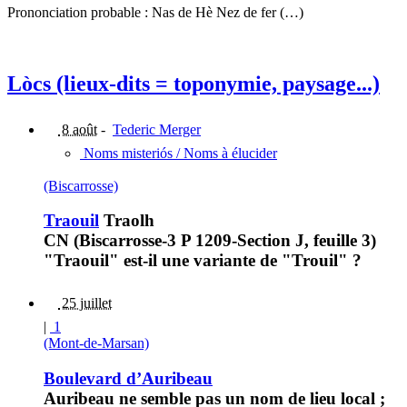
Prononciation probable : Nas de Hè Nez de fer (…)
Lòcs (lieux-dits = toponymie, paysage...)
8 août
-
Tederic Merger
Noms misteriós / Noms à élucider
(Biscarrosse)
Traouil
Traolh
CN (Biscarrosse-3 P 1209-Section J, feuille 3)
"Traouil" est-il une variante de "Trouil" ?
25 juillet
|
1
(Mont-de-Marsan)
Boulevard d’Auribeau
Auribeau ne semble pas un nom de lieu local ;