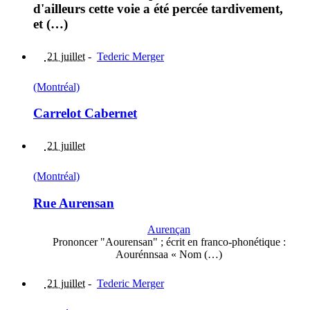
d'ailleurs cette voie a été percée tardivement,
et (…)
21 juillet
-
Tederic Merger
(Montréal)
Carrelot Cabernet
21 juillet
(Montréal)
Rue Aurensan
Aurençan
Prononcer "Aourensan" ; écrit en franco-phonétique :
Aourénnsaa « Nom (…)
21 juillet
-
Tederic Merger