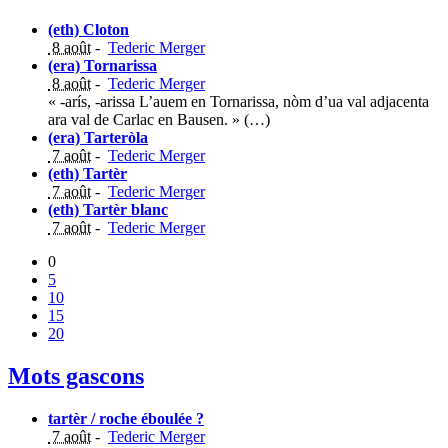
(eth) Cloton
8 août
-
Tederic Merger
(era) Tornarissa
8 août
-
Tederic Merger
« -arís, -arissa L’auem en Tornarissa, nòm d’ua val adjacenta
ara val de Carlac en Bausen. » (…)
(era) Tarteròla
7 août
-
Tederic Merger
(eth) Tartèr
7 août
-
Tederic Merger
(eth) Tartèr blanc
7 août
-
Tederic Merger
0
5
10
15
20
Mots gascons
tartèr / roche éboulée ?
7 août
-
Tederic Merger